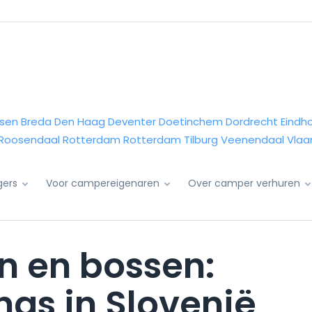
sen
Breda
Den Haag
Deventer
Doetinchem
Dordrecht
Eindh
Roosendaal
Rotterdam
Rotterdam
Tilburg
Veenendaal
Vlaa
igers
Voor campereigenaren
Over camper verhuren
n en bossen:
gs in Slovenië