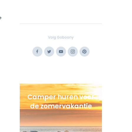
e
Volg Goboony
Facebook
Twitter
Youtube
Instagram
Pinterest
Camper huren voor
de zomervakantie