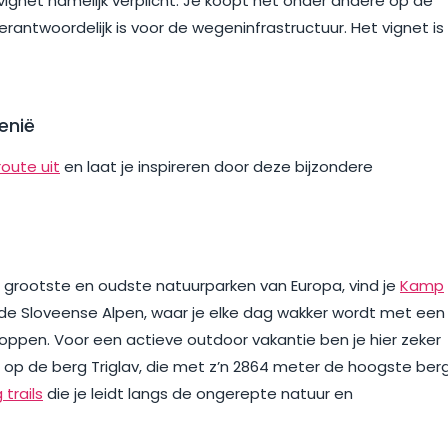
ignet namelijk verplicht. Je koopt het onder andere op de
erantwoordelijk is voor de wegeninfrastructuur. Het vignet is
enië
route uit
en laat je inspireren door deze bijzondere
de grootste en oudste natuurparken van Europa, vind je
Kamp
in de Sloveense Alpen, waar je elke dag wakker wordt met een
toppen. Voor een actieve outdoor vakantie ben je hier zeker
 op de berg Triglav, die met z’n 2864 meter de hoogste ber
 trails
die je leidt langs de ongerepte natuur en