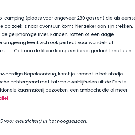
o-camping (plaats voor ongeveer 280 gasten) die als eerst
e op zoek is naar avontuur, komt hier zeker aan zijn trekken.
 de gelijknamige rivier. Kanoën, raften of een dagje
 de omgeving leent zich ook perfect voor wandel- of
l meer. Ook aan de kleine kampeerders is gedacht met een
swaardige Napoleonbrug, komt je terecht in het stadje
sche achtergrond met tal van overblijfselen uit de Eerste
ditionele kaasmakerij bezoeken, een ambacht die al meer
llei
.
 5 voor elektriciteit) in het hoogseizoen.