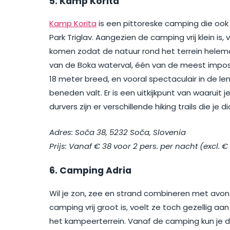
5. Kamp Korita
Kamp Korita
is een pittoreske camping die ook i
Park Triglav. Aangezien de camping vrij klein i
komen zodat de natuur rond het terrein helemaa
van de Boka waterval, één van de meest imposa
18 meter breed, en vooral spectaculair in de 
beneden valt. Er is een uitkijkpunt van waaruit
durvers zijn er verschillende hiking trails die je 
Adres: Soča 38, 5232 Soča, Slovenia
Prijs: Vanaf € 38 voor 2 pers. per nacht (excl. €
6. Camping Adria
Wil je zon, zee en strand combineren met avon
camping vrij groot is, voelt ze toch gezellig a
het kampeerterrein. Vanaf de camping kun je di