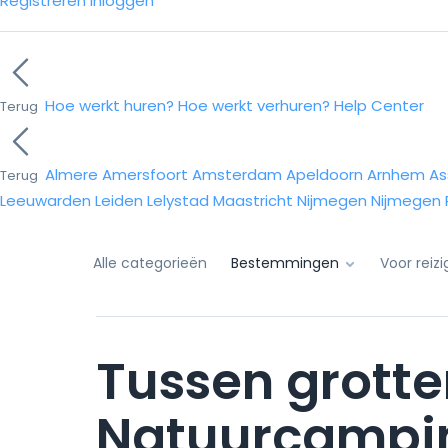
Registreren
Inloggen
Hoe werkt huren?
Hoe werkt verhuren?
Help Center
Terug
Almere
Amersfoort
Amsterdam
Apeldoorn
Arnhem
As
Terug
Leeuwarden
Leiden
Lelystad
Maastricht
Nijmegen
Nijmegen
Alle categorieën
Bestemmingen
Voor reiz
Tussen grotte
Natuurcampin