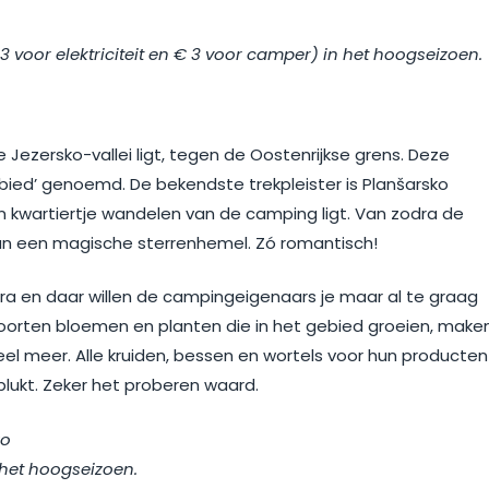
€ 3 voor elektriciteit en € 3 voor camper) in het hoogseizoen.
 Jezersko-vallei ligt, tegen de Oostenrijkse grens. Deze
bied’ genoemd. De bekendste trekpleister is Planšarsko
n kwartiertje wandelen van de camping ligt. Van zodra de
 van een magische sterrenhemel. Zó romantisch!
ra en daar willen de campingeigenaars je maar al te graag
oorten bloemen en planten die in het gebied groeien, make
veel meer. Alle kruiden, bessen en wortels voor hun producten
lukt. Zeker het proberen waard.
ko
n het hoogseizoen.