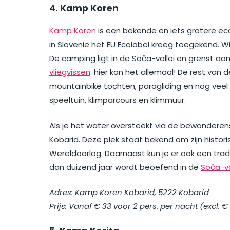
4. Kamp Koren
Kamp Koren
is een bekende en iets grotere ec
in Slovenië het EU Ecolabel kreeg toegekend. Wi
De camping ligt in de Soča-vallei en grenst aan
vliegvissen
: hier kan het allemaal! De rest van
mountainbike tochten, paragliding en nog vee
speeltuin, klimparcours en klimmuur.
Als je het water oversteekt via de bewonderen
Kobarid. Deze plek staat bekend om zijn histori
Wereldoorlog. Daarnaast kun je er ook een tra
dan duizend jaar wordt beoefend in de
Soča-va
Adres: Kamp Koren Kobarid, 5222 Kobarid
Prijs: Vanaf € 33 voor 2 pers. per nacht (excl. €