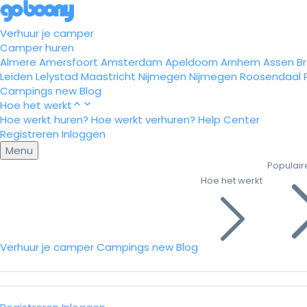
Verhuur je camper
Camper huren
Almere
Amersfoort
Amsterdam
Apeldoorn
Arnhem
Assen
B
Leiden
Lelystad
Maastricht
Nijmegen
Nijmegen
Roosendaal
Campings
new
Blog
Hoe het werkt
Hoe werkt huren?
Hoe werkt verhuren?
Help Center
Registreren
Inloggen
Menu
Populair
Hoe het werkt
Verhuur je camper
Campings
new
Blog