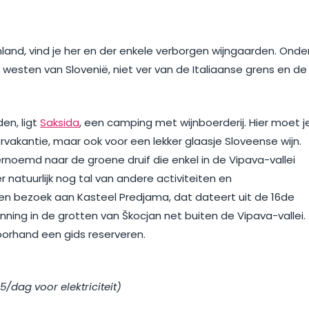
nland, vind je her en der enkele verborgen wijngaarden. Onde
et westen van Slovenië, niet ver van de Italiaanse grens en de
en, ligt
Saksida
, een camping met wijnboerderij. Hier moet j
ervakantie, maar ook voor een lekker glaasje Sloveense wijn.
ernoemd naar de groene druif die enkel in de Vipava-vallei
 natuurlijk nog tal van andere activiteiten en
n bezoek aan Kasteel Predjama, dat dateert uit de 16de
nning in de grotten van Škocjan net buiten de Vipava-vallei.
voorhand een gids reserveren.
5/dag voor elektriciteit)