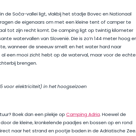
n de Soča-vallei ligt, vlakbij het stadje Bovec en Nationaal
s, vragen de eigenaars om met een kleine tent of camper te
l tot zijn recht komt. De camping ligt op twintig kilometer
nte watervallen van Slovenië. Die is zo’n 144 meter hoog e
lente, wanneer de sneeuw smelt en het water hard naar
 je al een mooi zicht hebt op de waterval, maar voor de echte
dichterbij brengen.
 5 voor elektriciteit) in het hoogseizoen
tuur? Boek dan een plekje op
Camping Adria
. Hoewel de
an door de kleine, kronkelende paadjes en bossen op en rond
rect naar het strand en pootje baden in de Adriatische Zee