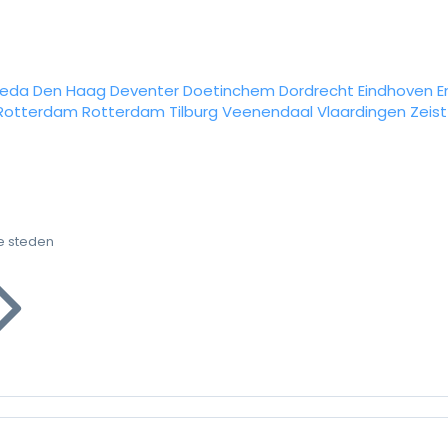
reda
Den Haag
Deventer
Doetinchem
Dordrecht
Eindhoven
E
Rotterdam
Rotterdam
Tilburg
Veenendaal
Vlaardingen
Zeist
e steden