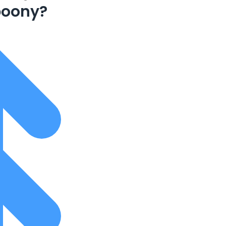
boony?