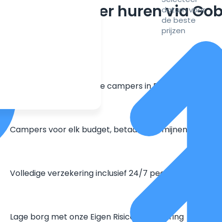
m een camper huren via Go
datum voor
de beste
prijzen
Grootste aanbod unieke campers in Europa
Campers voor elk budget, betaal in termijnen
Volledige verzekering inclusief 24/7 pechhulp
Lage borg met onze Eigen Risico Verzekering