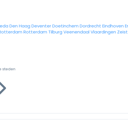
reda
Den Haag
Deventer
Doetinchem
Dordrecht
Eindhoven
E
Rotterdam
Rotterdam
Tilburg
Veenendaal
Vlaardingen
Zeist
e steden