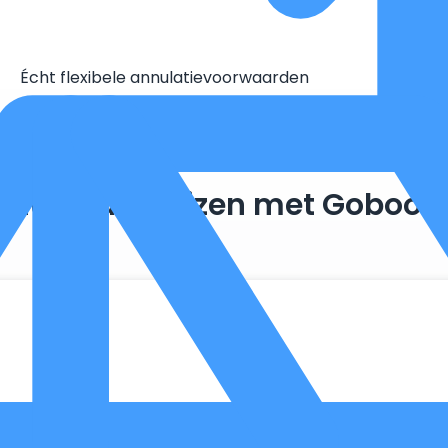
Écht flexibele annulatievoorwaarden
Duurzaam reizen met Goboon
. Zo maken we optimaal gebruik van wat er al beschikbaar is, 