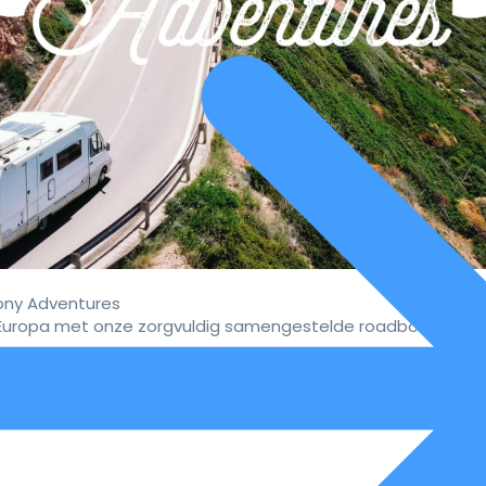
ny Adventures
uropa met onze zorgvuldig samengestelde roadbooks.
vaar de ultieme campervakan