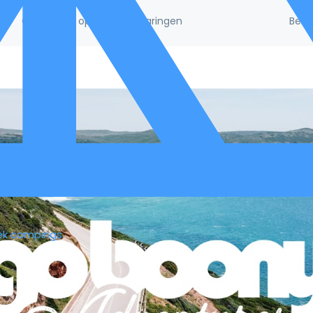
Beke
/5!
Gebaseerd op 132.395 ervaringen
ek campings