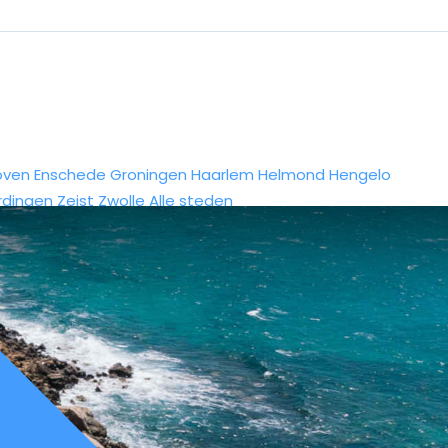
oven
Enschede
Groningen
Haarlem
Helmond
Hengelo
rdingen
Zeist
Zwolle
Alle steden