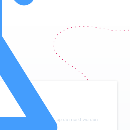
y
zonder dat er extra campers op de markt worden