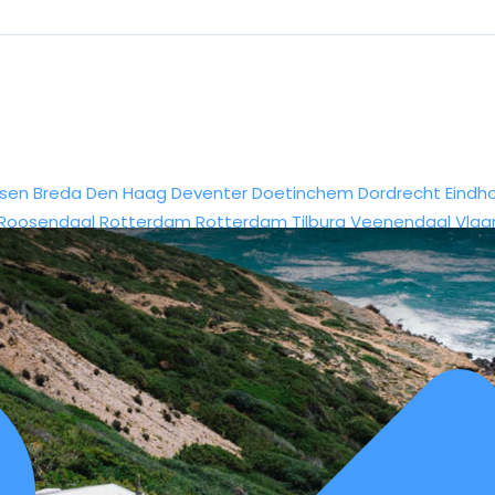
sen
Breda
Den Haag
Deventer
Doetinchem
Dordrecht
Eindh
Roosendaal
Rotterdam
Rotterdam
Tilburg
Veenendaal
Vlaa