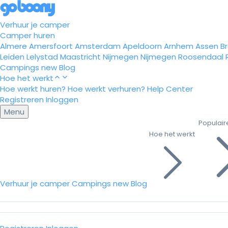
Verhuur je camper
Camper huren
Almere
Amersfoort
Amsterdam
Apeldoorn
Arnhem
Assen
B
Leiden
Lelystad
Maastricht
Nijmegen
Nijmegen
Roosendaal
Campings
new
Blog
Hoe het werkt
Hoe werkt huren?
Hoe werkt verhuren?
Help Center
Registreren
Inloggen
Menu
Populair
Hoe het werkt
Verhuur je camper
Campings
new
Blog