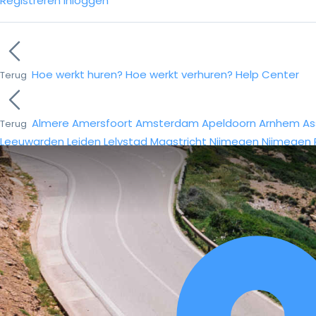
Registreren
Inloggen
Hoe werkt huren?
Hoe werkt verhuren?
Help Center
Terug
Almere
Amersfoort
Amsterdam
Apeldoorn
Arnhem
As
Terug
Leeuwarden
Leiden
Lelystad
Maastricht
Nijmegen
Nijmegen