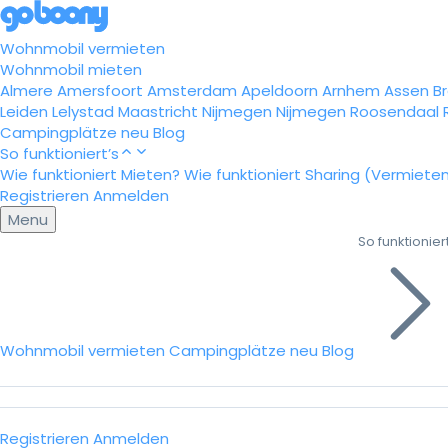
Wohnmobil vermieten
Wohnmobil mieten
Almere
Amersfoort
Amsterdam
Apeldoorn
Arnhem
Assen
B
Leiden
Lelystad
Maastricht
Nijmegen
Nijmegen
Roosendaal
Campingplätze
neu
Blog
So funktioniert’s
Wie funktioniert Mieten?
Wie funktioniert Sharing (Vermiete
Registrieren
Anmelden
Menu
So funktioniert
Wohnmobil vermieten
Campingplätze
neu
Blog
Registrieren
Anmelden