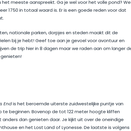
u het meeste aanspreekt. Ga je wel voor het volle pond? We
er 1750 in totaal waard is. Er is een goede reden voor dat
t.
n, nationale parken, dorpjes en steden maakt dit de
wielen bij je hebt! Geef toe aan je gevoel voor avontuur en
ijven de trip hier in 8 dagen maar we raden aan om langer d
r genieten!
’s End
is het beroemde uiterste zuidwestelijke puntje van
p te beginnen. Bovenop de tot 122 meter hoogte kliffen
t anders dan genieten daar. Je kijkt uit over de oneindige
hthouse en het Lost Land of Lyonesse. De laatste is volgens