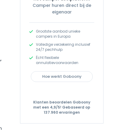
Camper huren direct bij de
eigenaar
Grootste aanbod unieke
campers in Europa
Volledige verzekering inclusief
24/7 pechhulp
Écht flexibele
,
annulatievoorwaarden
Hoe werkt Goboony
Klanten beoordelen Goboony
met een 4,9/5!
Gebaseerd op
137.960 ervaringen
n