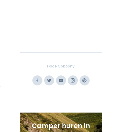
Folge Goboony
Facebook
Twitter
Youtube
Instagram
Pinterest
r
Camper huren in