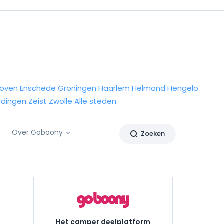
hoven
Enschede
Groningen
Haarlem
Helmond
Hengelo
rdingen
Zeist
Zwolle
Alle steden
Over Goboony
Zoeken
Het camper deelplatform