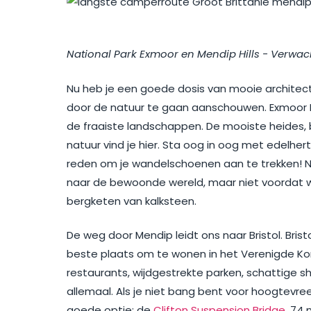
National Park Exmoor en Mendip Hills - Verwa
Nu heb je een goede dosis van mooie architect
door de natuur te gaan aanschouwen. Exmoor N
de fraaiste landschappen. De mooiste heides,
natuur vind je hier. Sta oog in oog met edelhe
reden om je wandelschoenen aan te trekken! Na
naar de bewoonde wereld, maar niet voordat 
bergketen van kalksteen.
De weg door Mendip leidt ons naar Bristol. Brist
beste plaats om te wonen in het Verenigde Kon
restaurants, wijdgestrekte parken, schattige 
allemaal. Als je niet bang bent voor hoogtevre
goede optie: de
Clifton Suspension Bridge
, 74 