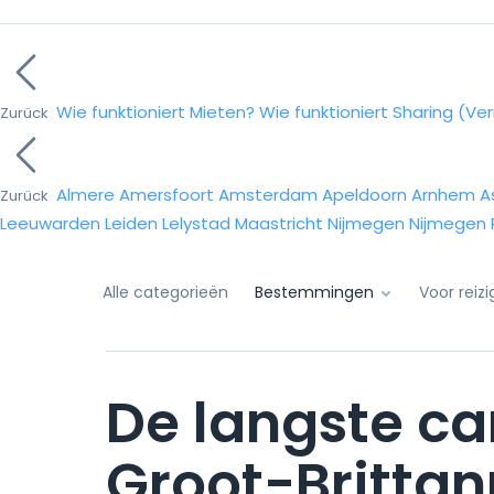
Wie funktioniert Mieten?
Wie funktioniert Sharing (Ve
Zurück
Almere
Amersfoort
Amsterdam
Apeldoorn
Arnhem
A
Zurück
Leeuwarden
Leiden
Lelystad
Maastricht
Nijmegen
Nijmegen
Alle categorieën
Bestemmingen
Voor reiz
De langste c
Groot-Brittan