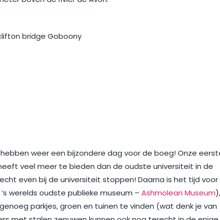
 hebben weer een bijzondere dag voor de boeg! Onze eerst
eeft veel meer te bieden dan de oudste universiteit in de
cht even bij de universiteit stoppen! Daarna is het tijd voor
s ’s werelds oudste publieke museum –
Ashmolean Museum
)
 genoeg parkjes, groen en tuinen te vinden (wat denk je van
igers met stalen zenuwen kunnen ook nog terecht in de enige