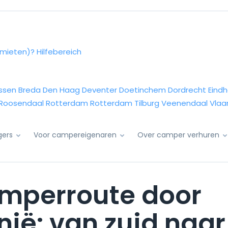
rmieten)?
Hilfebereich
ssen
Breda
Den Haag
Deventer
Doetinchem
Dordrecht
Eind
Roosendaal
Rotterdam
Rotterdam
Tilburg
Veenendaal
Vlaa
igers
Voor campereigenaren
Over camper verhuren
amperroute door
nië: van zuid naar