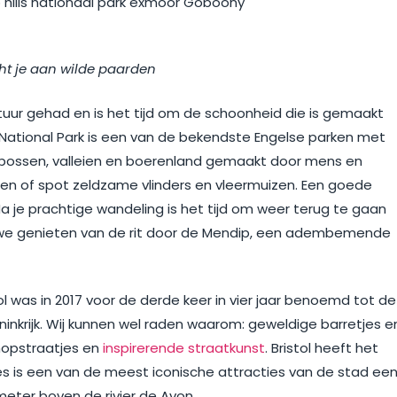
cht je aan wilde paarden
uur gehad en is het tijd om de schoonheid die is gemaakt
ational Park is een van de bekendste Engelse parken met
 bossen, valleien en boerenland gemaakt door mens en
rten of spot zeldzame vlinders en vleermuizen. Een goede
 je prachtige wandeling is het tijd om weer terug te gaan
we genieten van de rit door de Mendip, een adembemende
ol was in 2017 voor de derde keer in vier jaar benoemd tot de
inkrijk. Wij kunnen wel raden waarom: geweldige barretjes e
shopstraatjes en
inspirerende straatkunst
. Bristol heeft het
es is een van de meest iconische attracties van de stad ee
meter boven de rivier de Avon.