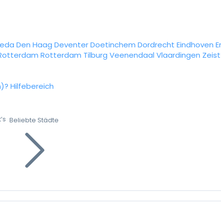
reda
Den Haag
Deventer
Doetinchem
Dordrecht
Eindhoven
E
Rotterdam
Rotterdam
Tilburg
Veenendaal
Vlaardingen
Zeist
n)?
Hilfebereich
’s
Beliebte Städte