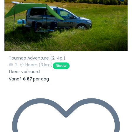
Tourneo Adventure (2-4p.)
2
Hoorn
(3 km)
Nieuw
1 keer verhuurd
Vanaf
€ 67
per dag