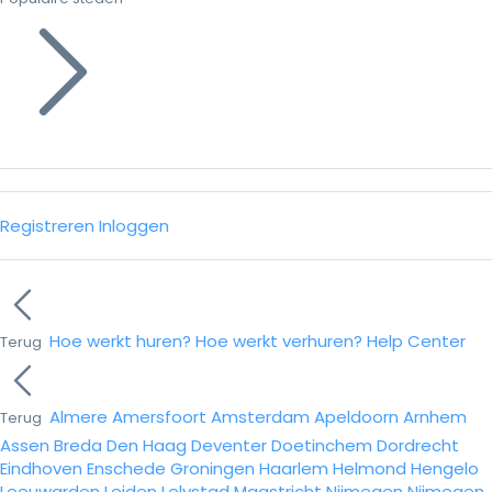
Registreren
Inloggen
Hoe werkt huren?
Hoe werkt verhuren?
Help Center
Terug
Almere
Amersfoort
Amsterdam
Apeldoorn
Arnhem
Terug
Assen
Breda
Den Haag
Deventer
Doetinchem
Dordrecht
Eindhoven
Enschede
Groningen
Haarlem
Helmond
Hengelo
Leeuwarden
Leiden
Lelystad
Maastricht
Nijmegen
Nijmegen