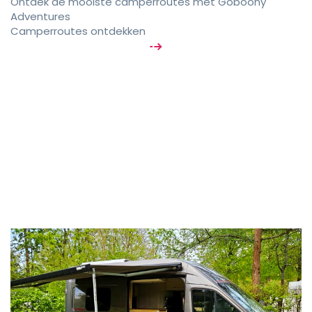
Ontdek de mooiste camperroutes met Goboony
Adventures
Camperroutes ontdekken