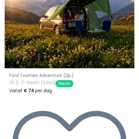
Ford Tourneo Adventure (2p.)
2
Hoorn
(3 km)
Nieuw
Vanaf
€ 74
per dag