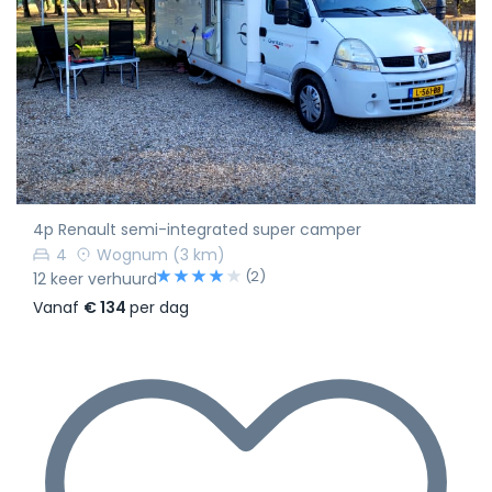
4p Renault semi-integrated super camper
4
Wognum
(3 km)
(2)
12 keer verhuurd
Vanaf
€ 134
per dag