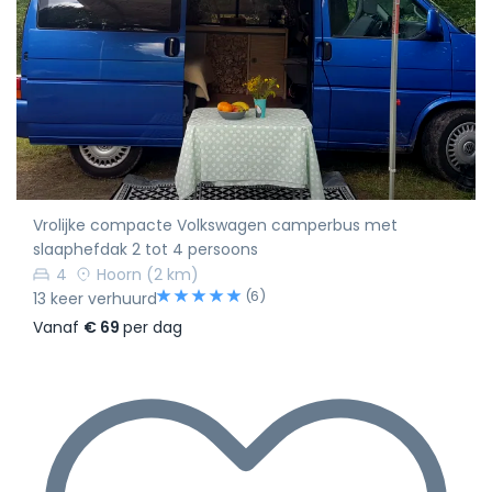
Vrolijke compacte Volkswagen camperbus met
slaaphefdak 2 tot 4 persoons
4
Hoorn
(2 km)
(6)
13 keer verhuurd
Vanaf
€ 69
per dag