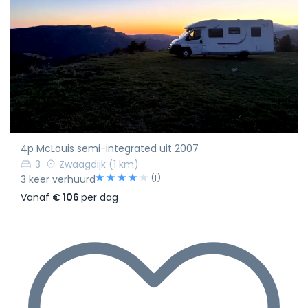
4p McLouis semi-integrated uit 2007
3
Zwaagdijk
(1 km)
(1)
3 keer verhuurd
Vanaf
€ 106
per dag