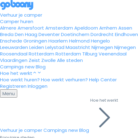
Verhuur je camper
Camper huren
Almere
Amersfoort
Amsterdam
Apeldoorn
Arnhem
Assen
Breda
Den Haag
Deventer
Doetinchem
Dordrecht
Eindhoven
Enschede
Groningen
Haarlem
Helmond
Hengelo
Leeuwarden
Leiden
Lelystad
Maastricht
Nijmegen
Nijmegen
Roosendaal
Rotterdam
Rotterdam
Tilburg
Veenendaal
Vlaardingen
Zeist
Zwolle
Alle steden
Campings
new
Blog
Hoe het werkt
Hoe werkt huren?
Hoe werkt verhuren?
Help Center
Registreren
Inloggen
Menu
Hoe het werkt
Verhuur je camper
Campings
new
Blog
Populaire steden