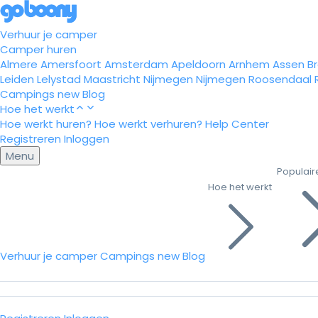
Verhuur je camper
Camper huren
Almere
Amersfoort
Amsterdam
Apeldoorn
Arnhem
Assen
B
Leiden
Lelystad
Maastricht
Nijmegen
Nijmegen
Roosendaal
Campings
new
Blog
Hoe het werkt
Hoe werkt huren?
Hoe werkt verhuren?
Help Center
Registreren
Inloggen
Menu
Populair
Hoe het werkt
Verhuur je camper
Campings
new
Blog