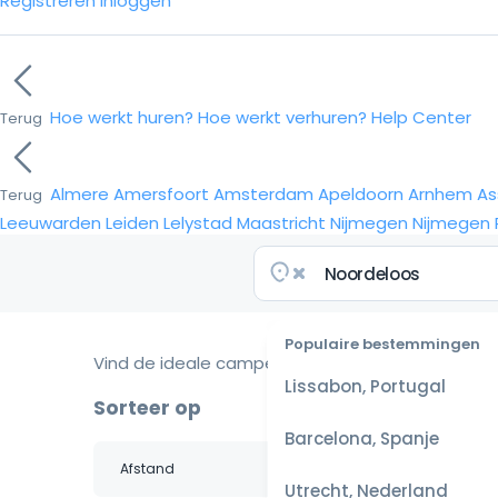
Registreren
Inloggen
Hoe werkt huren?
Hoe werkt verhuren?
Help Center
Terug
Almere
Amersfoort
Amsterdam
Apeldoorn
Arnhem
As
Terug
Leeuwarden
Leiden
Lelystad
Maastricht
Nijmegen
Nijmegen
Populaire bestemmingen
Vind de ideale camper voor je reis
Lissabon, Portugal
Sorteer op
Barcelona, Spanje
Utrecht, Nederland