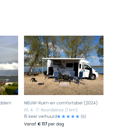
Volgende
Vorige
Volgende
dden!
NIEUW! Ruim en comfortabel (2024)
4
Noordeloos
(1 km)
15 keer verhuurd
(6)
Vanaf
€ 117
per dag