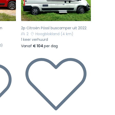
en
2p Citroën Pössl buscamper uit 2022
2
Hoogblokland
(4 km)
1 keer verhuurd
0)
Vanaf
€ 104
per dag