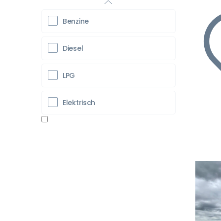
Benzine
Diesel
LPG
Elektrisch
Vo