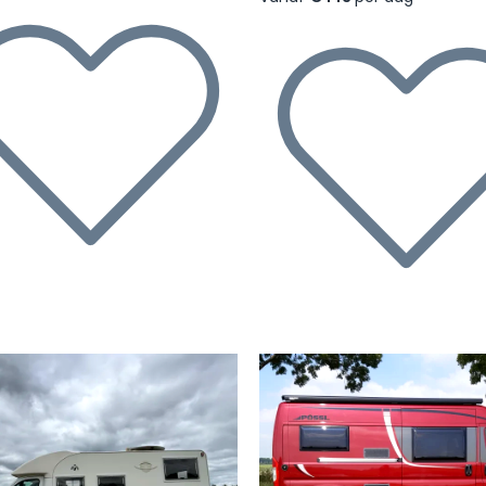
rige
Volgende
Vorige