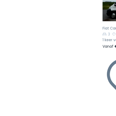
Fiat C
3
1 keer 
Vanaf