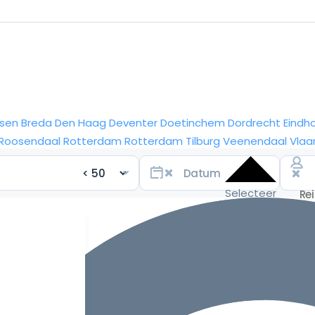
sen
Breda
Den Haag
Deventer
Doetinchem
Dordrecht
Eindh
Roosendaal
Rotterdam
Rotterdam
Tilburg
Veenendaal
Vlaa
Selecteer
datum
voor de
beste
prijzen