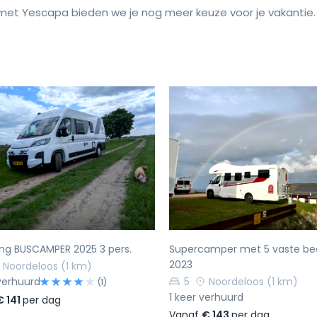
et Yescapa bieden we je nog meer keuze voor je vakantie.
rige
Volgende
Vorige
ing BUSCAMPER 2025 3 pers.
Supercamper met 5 vaste be
2023
Noordeloos
(1 km)
verhuurd
5
Noordeloos
(1 km)
(1)
1 keer verhuurd
€ 141
per dag
Vanaf
€ 143
per dag