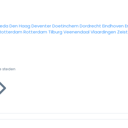
reda
Den Haag
Deventer
Doetinchem
Dordrecht
Eindhoven
E
Rotterdam
Rotterdam
Tilburg
Veenendaal
Vlaardingen
Zeist
e steden