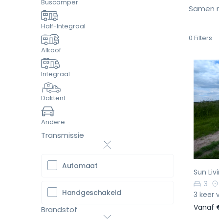
Buscamper
Samen m
Half-Integraal
0
Filters
Alkoof
Integraal
Daktent
Vo
Andere
Transmissie
Automaat
Sun Liv
3
Handgeschakeld
3 keer 
Vanaf
Brandstof