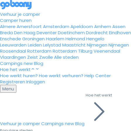
Verhuur je camper
Camper huren
Almere
Amersfoort
Amsterdam
Apeldoorn
Arnhem
Assen
Breda
Den Haag
Deventer
Doetinchem
Dordrecht
Eindhoven
Enschede
Groningen
Haarlem
Helmond
Hengelo
Leeuwarden
Leiden
Lelystad
Maastricht
Nijmegen
Nijmegen
Roosendaal
Rotterdam
Rotterdam
Tilburg
Veenendaal
Vlaardingen
Zeist
Zwolle
Alle steden
Campings
new
Blog
Hoe het werkt
Hoe werkt huren?
Hoe werkt verhuren?
Help Center
Registreren
Inloggen
Menu
Hoe het werkt
Verhuur je camper
Campings
new
Blog
Populaire steden