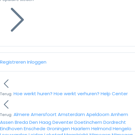
Registreren
Inloggen
Hoe werkt huren?
Hoe werkt verhuren?
Help Center
Terug
Almere
Amersfoort
Amsterdam
Apeldoorn
Arnhem
Terug
Assen
Breda
Den Haag
Deventer
Doetinchem
Dordrecht
Eindhoven
Enschede
Groningen
Haarlem
Helmond
Hengelo
Leeuwarden
Leiden
Lelystad
Maastricht
Nijmegen
Nijmegen