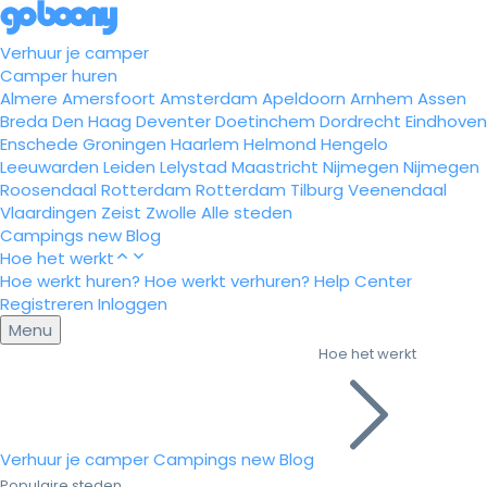
Verhuur je camper
Camper huren
Almere
Amersfoort
Amsterdam
Apeldoorn
Arnhem
Assen
Breda
Den Haag
Deventer
Doetinchem
Dordrecht
Eindhoven
Enschede
Groningen
Haarlem
Helmond
Hengelo
Leeuwarden
Leiden
Lelystad
Maastricht
Nijmegen
Nijmegen
Roosendaal
Rotterdam
Rotterdam
Tilburg
Veenendaal
Vlaardingen
Zeist
Zwolle
Alle steden
Campings
new
Blog
Hoe het werkt
Hoe werkt huren?
Hoe werkt verhuren?
Help Center
Registreren
Inloggen
Menu
Hoe het werkt
Verhuur je camper
Campings
new
Blog
Populaire steden