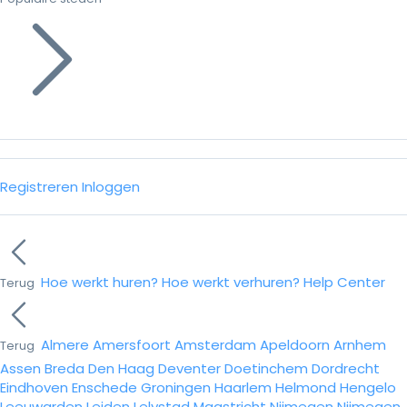
Registreren
Inloggen
Hoe werkt huren?
Hoe werkt verhuren?
Help Center
Terug
Almere
Amersfoort
Amsterdam
Apeldoorn
Arnhem
Terug
Assen
Breda
Den Haag
Deventer
Doetinchem
Dordrecht
Eindhoven
Enschede
Groningen
Haarlem
Helmond
Hengelo
Leeuwarden
Leiden
Lelystad
Maastricht
Nijmegen
Nijmegen