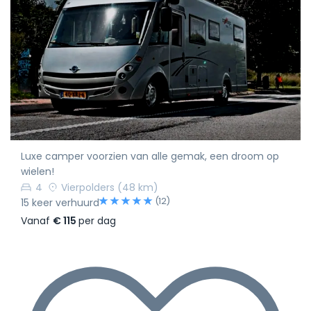
Luxe camper voorzien van alle gemak, een droom op
wielen!
4
Vierpolders
(48 km)
(12)
15 keer verhuurd
Vanaf
€ 115
per dag