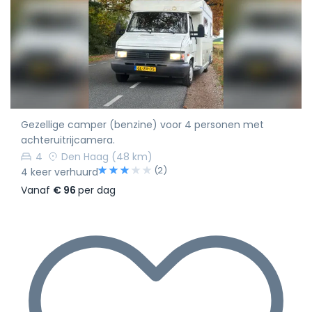
Gezellige camper (benzine) voor 4 personen met
achteruitrijcamera.
4
Den Haag
(48 km)
(2)
4 keer verhuurd
Vanaf
€ 96
per dag