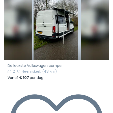
De leukste Volkswagen camper
2
Heemskerk
(48 km)
Vanaf
€ 107
per dag