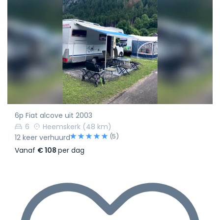
6p Fiat alcove uit 2003
6
Heemskerk
(48 km)
(5)
12 keer verhuurd
Vanaf
€ 108
per dag