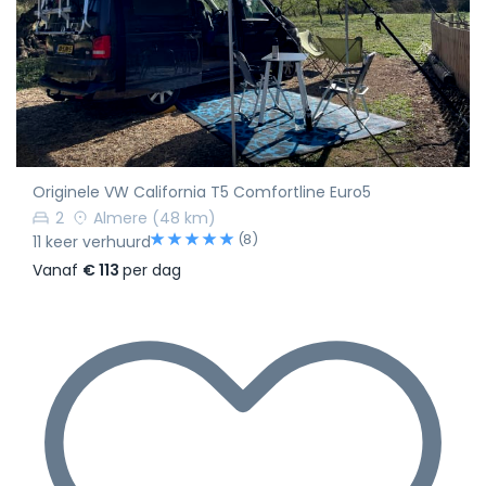
Originele VW California T5 Comfortline Euro5
2
Almere
(48 km)
(8)
11 keer verhuurd
Vanaf
€ 113
per dag