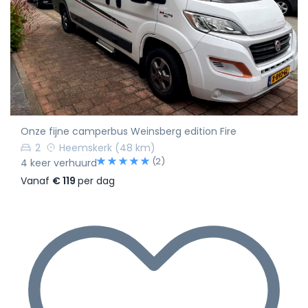
Onze fijne camperbus Weinsberg edition Fire
2
Heemskerk
(48 km)
(2)
4 keer verhuurd
Vanaf
€ 119
per dag