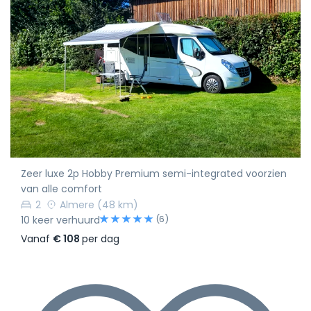
Zeer luxe 2p Hobby Premium semi-integrated voorzien
van alle comfort
2
Almere
(48 km)
(6)
10 keer verhuurd
Vanaf
€ 108
per dag