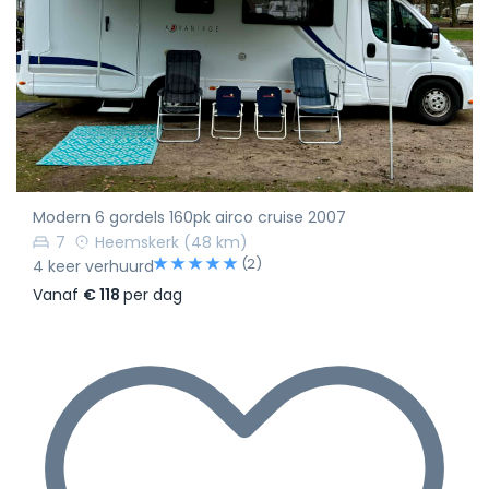
Modern 6 gordels 160pk airco cruise 2007
7
Heemskerk
(48 km)
(2)
4 keer verhuurd
Vanaf
€ 118
per dag