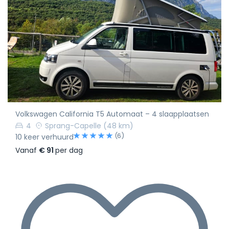
Volkswagen California T5 Automaat – 4 slaapplaatsen
4
Sprang-Capelle
(48 km)
(6)
10 keer verhuurd
Vanaf
€ 91
per dag