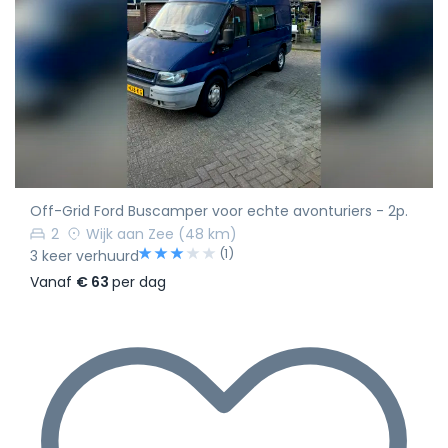
Off-Grid Ford Buscamper voor echte avonturiers - 2p.
2
Wijk aan Zee
(48 km)
(1)
3 keer verhuurd
Vanaf
€ 63
per dag