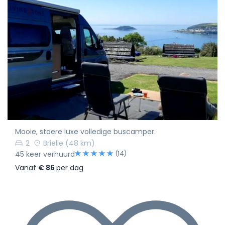
Mooie, stoere luxe volledige buscamper.
2
Brielle
(48 km)
(14)
45 keer verhuurd
Vanaf
€ 86
per dag