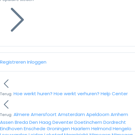
Registreren
Inloggen
Hoe werkt huren?
Hoe werkt verhuren?
Help Center
Terug
Almere
Amersfoort
Amsterdam
Apeldoorn
Arnhem
Terug
Assen
Breda
Den Haag
Deventer
Doetinchem
Dordrecht
Eindhoven
Enschede
Groningen
Haarlem
Helmond
Hengelo
Leeuwarden
Leiden
Lelystad
Maastricht
Nijmegen
Nijmegen