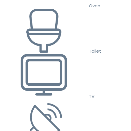
Oven
Toilet
TV