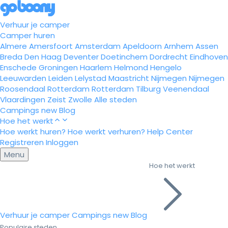
Verhuur je camper
Camper huren
Almere
Amersfoort
Amsterdam
Apeldoorn
Arnhem
Assen
Breda
Den Haag
Deventer
Doetinchem
Dordrecht
Eindhoven
Enschede
Groningen
Haarlem
Helmond
Hengelo
Leeuwarden
Leiden
Lelystad
Maastricht
Nijmegen
Nijmegen
Roosendaal
Rotterdam
Rotterdam
Tilburg
Veenendaal
Vlaardingen
Zeist
Zwolle
Alle steden
Campings
new
Blog
Hoe het werkt
Hoe werkt huren?
Hoe werkt verhuren?
Help Center
Registreren
Inloggen
Menu
Hoe het werkt
Verhuur je camper
Campings
new
Blog
Populaire steden