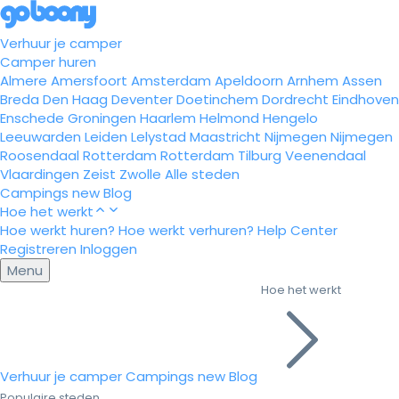
Verhuur je camper
Camper huren
Almere
Amersfoort
Amsterdam
Apeldoorn
Arnhem
Assen
Breda
Den Haag
Deventer
Doetinchem
Dordrecht
Eindhoven
Enschede
Groningen
Haarlem
Helmond
Hengelo
Leeuwarden
Leiden
Lelystad
Maastricht
Nijmegen
Nijmegen
Roosendaal
Rotterdam
Rotterdam
Tilburg
Veenendaal
Vlaardingen
Zeist
Zwolle
Alle steden
Campings
new
Blog
Hoe het werkt
Hoe werkt huren?
Hoe werkt verhuren?
Help Center
Registreren
Inloggen
Menu
Hoe het werkt
Verhuur je camper
Campings
new
Blog
Populaire steden