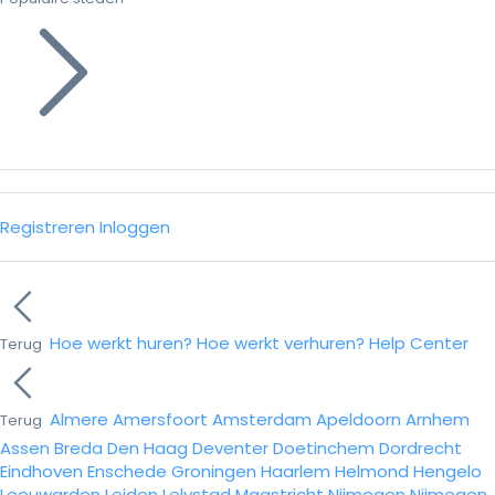
Registreren
Inloggen
Hoe werkt huren?
Hoe werkt verhuren?
Help Center
Terug
Almere
Amersfoort
Amsterdam
Apeldoorn
Arnhem
Terug
Assen
Breda
Den Haag
Deventer
Doetinchem
Dordrecht
Eindhoven
Enschede
Groningen
Haarlem
Helmond
Hengelo
Leeuwarden
Leiden
Lelystad
Maastricht
Nijmegen
Nijmegen