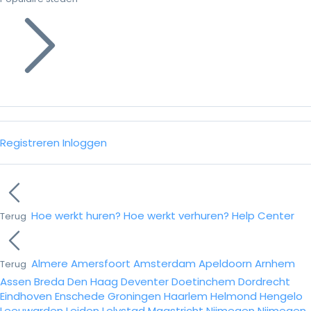
Registreren
Inloggen
Hoe werkt huren?
Hoe werkt verhuren?
Help Center
Terug
Almere
Amersfoort
Amsterdam
Apeldoorn
Arnhem
Terug
Assen
Breda
Den Haag
Deventer
Doetinchem
Dordrecht
Eindhoven
Enschede
Groningen
Haarlem
Helmond
Hengelo
Leeuwarden
Leiden
Lelystad
Maastricht
Nijmegen
Nijmegen