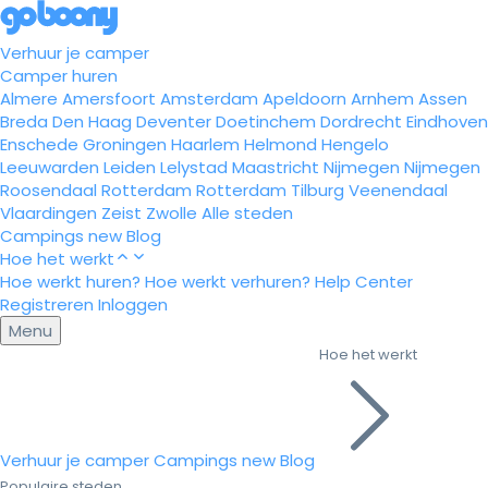
Verhuur je camper
Camper huren
Almere
Amersfoort
Amsterdam
Apeldoorn
Arnhem
Assen
Breda
Den Haag
Deventer
Doetinchem
Dordrecht
Eindhoven
Enschede
Groningen
Haarlem
Helmond
Hengelo
Leeuwarden
Leiden
Lelystad
Maastricht
Nijmegen
Nijmegen
Roosendaal
Rotterdam
Rotterdam
Tilburg
Veenendaal
Vlaardingen
Zeist
Zwolle
Alle steden
Campings
new
Blog
Hoe het werkt
Hoe werkt huren?
Hoe werkt verhuren?
Help Center
Registreren
Inloggen
Menu
Hoe het werkt
Verhuur je camper
Campings
new
Blog
Populaire steden