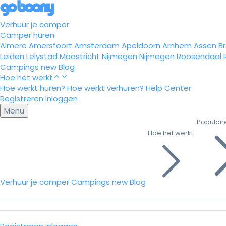
Verhuur je camper
Camper huren
Almere
Amersfoort
Amsterdam
Apeldoorn
Arnhem
Assen
B
Leiden
Lelystad
Maastricht
Nijmegen
Nijmegen
Roosendaal
Campings
new
Blog
Hoe het werkt
Hoe werkt huren?
Hoe werkt verhuren?
Help Center
Registreren
Inloggen
Menu
Populair
Hoe het werkt
Verhuur je camper
Campings
new
Blog