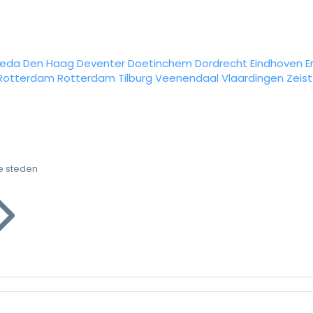
reda
Den Haag
Deventer
Doetinchem
Dordrecht
Eindhoven
E
Rotterdam
Rotterdam
Tilburg
Veenendaal
Vlaardingen
Zeist
e steden