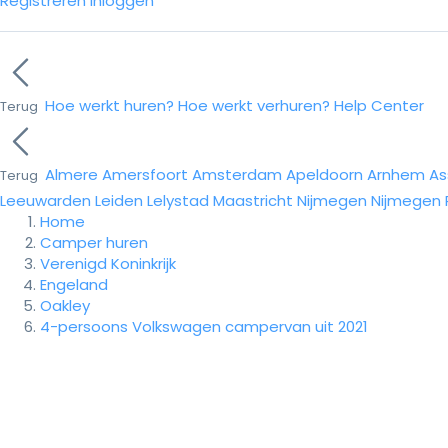
Registreren
Inloggen
Hoe werkt huren?
Hoe werkt verhuren?
Help Center
Terug
Almere
Amersfoort
Amsterdam
Apeldoorn
Arnhem
As
Terug
Leeuwarden
Leiden
Lelystad
Maastricht
Nijmegen
Nijmegen
Home
Camper huren
Verenigd Koninkrijk
Engeland
Oakley
4-persoons Volkswagen campervan uit 2021