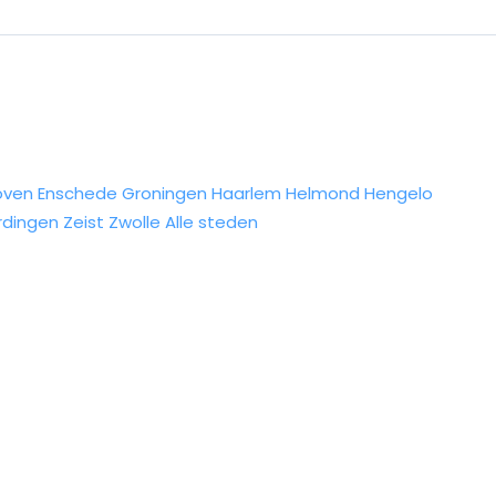
oven
Enschede
Groningen
Haarlem
Helmond
Hengelo
rdingen
Zeist
Zwolle
Alle steden