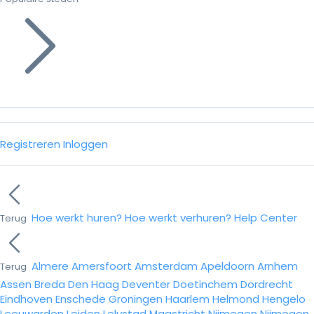
Registreren
Inloggen
Hoe werkt huren?
Hoe werkt verhuren?
Help Center
Terug
Almere
Amersfoort
Amsterdam
Apeldoorn
Arnhem
Terug
Assen
Breda
Den Haag
Deventer
Doetinchem
Dordrecht
Eindhoven
Enschede
Groningen
Haarlem
Helmond
Hengelo
Leeuwarden
Leiden
Lelystad
Maastricht
Nijmegen
Nijmegen