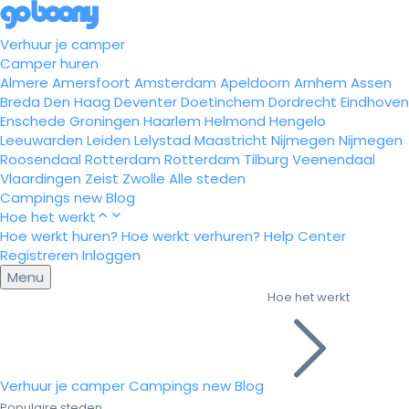
Verhuur je camper
Camper huren
Almere
Amersfoort
Amsterdam
Apeldoorn
Arnhem
Assen
Breda
Den Haag
Deventer
Doetinchem
Dordrecht
Eindhoven
Enschede
Groningen
Haarlem
Helmond
Hengelo
Leeuwarden
Leiden
Lelystad
Maastricht
Nijmegen
Nijmegen
Roosendaal
Rotterdam
Rotterdam
Tilburg
Veenendaal
Vlaardingen
Zeist
Zwolle
Alle steden
Campings
new
Blog
Hoe het werkt
Hoe werkt huren?
Hoe werkt verhuren?
Help Center
Registreren
Inloggen
Menu
Hoe het werkt
Verhuur je camper
Campings
new
Blog
Populaire steden