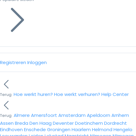
Registreren
Inloggen
Hoe werkt huren?
Hoe werkt verhuren?
Help Center
Terug
Almere
Amersfoort
Amsterdam
Apeldoorn
Arnhem
Terug
Assen
Breda
Den Haag
Deventer
Doetinchem
Dordrecht
Eindhoven
Enschede
Groningen
Haarlem
Helmond
Hengelo
Leeuwarden
Leiden
Lelystad
Maastricht
Nijmegen
Nijmegen