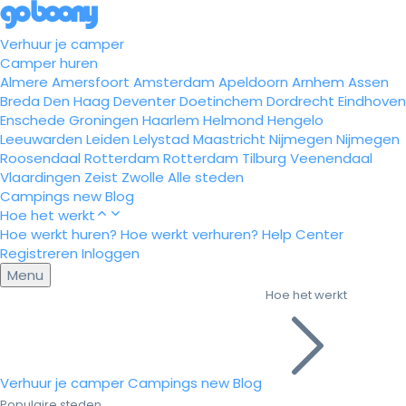
Verhuur je camper
Camper huren
Almere
Amersfoort
Amsterdam
Apeldoorn
Arnhem
Assen
Breda
Den Haag
Deventer
Doetinchem
Dordrecht
Eindhoven
Enschede
Groningen
Haarlem
Helmond
Hengelo
Leeuwarden
Leiden
Lelystad
Maastricht
Nijmegen
Nijmegen
Roosendaal
Rotterdam
Rotterdam
Tilburg
Veenendaal
Vlaardingen
Zeist
Zwolle
Alle steden
Campings
new
Blog
Hoe het werkt
Hoe werkt huren?
Hoe werkt verhuren?
Help Center
Registreren
Inloggen
Menu
Hoe het werkt
Verhuur je camper
Campings
new
Blog
Populaire steden