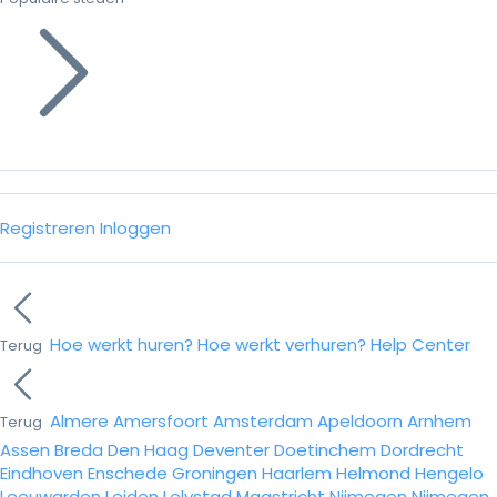
Registreren
Inloggen
Hoe werkt huren?
Hoe werkt verhuren?
Help Center
Terug
Almere
Amersfoort
Amsterdam
Apeldoorn
Arnhem
Terug
Assen
Breda
Den Haag
Deventer
Doetinchem
Dordrecht
Eindhoven
Enschede
Groningen
Haarlem
Helmond
Hengelo
Leeuwarden
Leiden
Lelystad
Maastricht
Nijmegen
Nijmegen