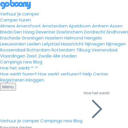
Verhuur je camper
Camper huren
Almere
Amersfoort
Amsterdam
Apeldoorn
Arnhem
Assen
Breda
Den Haag
Deventer
Doetinchem
Dordrecht
Eindhoven
Enschede
Groningen
Haarlem
Helmond
Hengelo
Leeuwarden
Leiden
Lelystad
Maastricht
Nijmegen
Nijmegen
Roosendaal
Rotterdam
Rotterdam
Tilburg
Veenendaal
Vlaardingen
Zeist
Zwolle
Alle steden
Campings
new
Blog
Hoe het werkt
Hoe werkt huren?
Hoe werkt verhuren?
Help Center
Registreren
Inloggen
Menu
Hoe het werkt
Verhuur je camper
Campings
new
Blog
Populaire steden