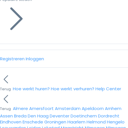
Registreren
Inloggen
Hoe werkt huren?
Hoe werkt verhuren?
Help Center
Terug
Almere
Amersfoort
Amsterdam
Apeldoorn
Arnhem
Terug
Assen
Breda
Den Haag
Deventer
Doetinchem
Dordrecht
Eindhoven
Enschede
Groningen
Haarlem
Helmond
Hengelo
Leeuwarden
Leiden
Lelystad
Maastricht
Nijmegen
Nijmegen