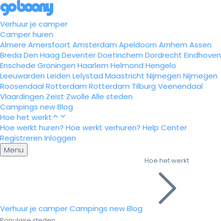
Verhuur je camper
Camper huren
Almere
Amersfoort
Amsterdam
Apeldoorn
Arnhem
Assen
Breda
Den Haag
Deventer
Doetinchem
Dordrecht
Eindhoven
Enschede
Groningen
Haarlem
Helmond
Hengelo
Leeuwarden
Leiden
Lelystad
Maastricht
Nijmegen
Nijmegen
Roosendaal
Rotterdam
Rotterdam
Tilburg
Veenendaal
Vlaardingen
Zeist
Zwolle
Alle steden
Campings
new
Blog
Hoe het werkt
Hoe werkt huren?
Hoe werkt verhuren?
Help Center
Registreren
Inloggen
Menu
Hoe het werkt
Verhuur je camper
Campings
new
Blog
Populaire steden