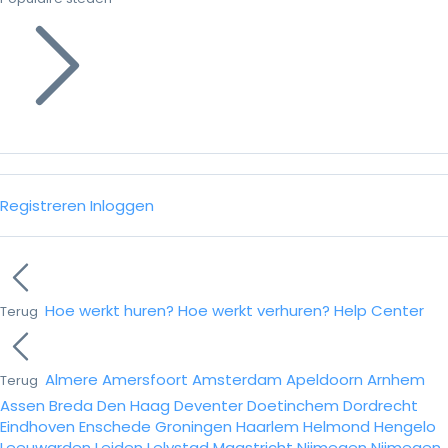
Registreren
Inloggen
Hoe werkt huren?
Hoe werkt verhuren?
Help Center
Terug
Almere
Amersfoort
Amsterdam
Apeldoorn
Arnhem
Terug
Assen
Breda
Den Haag
Deventer
Doetinchem
Dordrecht
Eindhoven
Enschede
Groningen
Haarlem
Helmond
Hengelo
Leeuwarden
Leiden
Lelystad
Maastricht
Nijmegen
Nijmegen