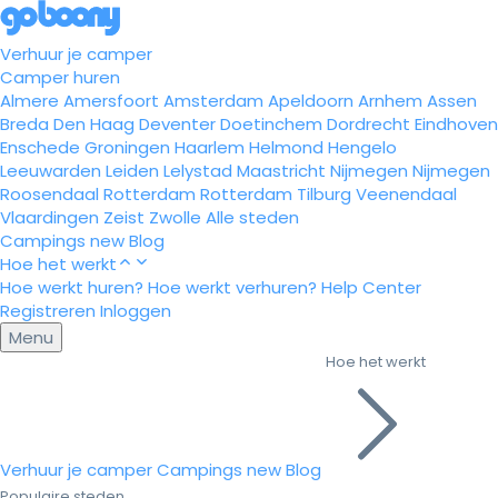
Verhuur je camper
Camper huren
Almere
Amersfoort
Amsterdam
Apeldoorn
Arnhem
Assen
Breda
Den Haag
Deventer
Doetinchem
Dordrecht
Eindhoven
Enschede
Groningen
Haarlem
Helmond
Hengelo
Leeuwarden
Leiden
Lelystad
Maastricht
Nijmegen
Nijmegen
Roosendaal
Rotterdam
Rotterdam
Tilburg
Veenendaal
Vlaardingen
Zeist
Zwolle
Alle steden
Campings
new
Blog
Hoe het werkt
Hoe werkt huren?
Hoe werkt verhuren?
Help Center
Registreren
Inloggen
Menu
Hoe het werkt
Verhuur je camper
Campings
new
Blog
Populaire steden