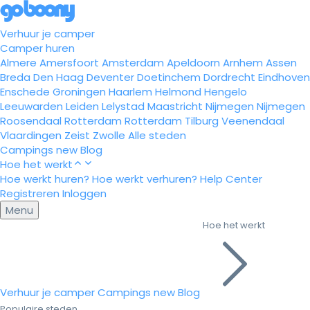
Verhuur je camper
Camper huren
Almere
Amersfoort
Amsterdam
Apeldoorn
Arnhem
Assen
Breda
Den Haag
Deventer
Doetinchem
Dordrecht
Eindhoven
Enschede
Groningen
Haarlem
Helmond
Hengelo
Leeuwarden
Leiden
Lelystad
Maastricht
Nijmegen
Nijmegen
Roosendaal
Rotterdam
Rotterdam
Tilburg
Veenendaal
Vlaardingen
Zeist
Zwolle
Alle steden
Campings
new
Blog
Hoe het werkt
Hoe werkt huren?
Hoe werkt verhuren?
Help Center
Registreren
Inloggen
Menu
Hoe het werkt
Verhuur je camper
Campings
new
Blog
Populaire steden