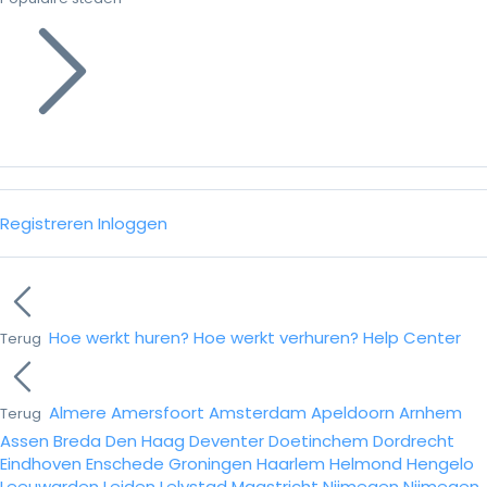
Registreren
Inloggen
Hoe werkt huren?
Hoe werkt verhuren?
Help Center
Terug
Almere
Amersfoort
Amsterdam
Apeldoorn
Arnhem
Terug
Assen
Breda
Den Haag
Deventer
Doetinchem
Dordrecht
Eindhoven
Enschede
Groningen
Haarlem
Helmond
Hengelo
Leeuwarden
Leiden
Lelystad
Maastricht
Nijmegen
Nijmegen