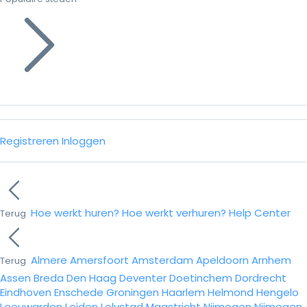
Registreren
Inloggen
Hoe werkt huren?
Hoe werkt verhuren?
Help Center
Terug
Almere
Amersfoort
Amsterdam
Apeldoorn
Arnhem
Terug
Assen
Breda
Den Haag
Deventer
Doetinchem
Dordrecht
Eindhoven
Enschede
Groningen
Haarlem
Helmond
Hengelo
Leeuwarden
Leiden
Lelystad
Maastricht
Nijmegen
Nijmegen