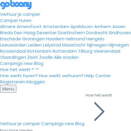
Verhuur je camper
Camper huren
Almere
Amersfoort
Amsterdam
Apeldoorn
Arnhem
Assen
Breda
Den Haag
Deventer
Doetinchem
Dordrecht
Eindhoven
Enschede
Groningen
Haarlem
Helmond
Hengelo
Leeuwarden
Leiden
Lelystad
Maastricht
Nijmegen
Nijmegen
Roosendaal
Rotterdam
Rotterdam
Tilburg
Veenendaal
Vlaardingen
Zeist
Zwolle
Alle steden
Campings
new
Blog
Hoe het werkt
Hoe werkt huren?
Hoe werkt verhuren?
Help Center
Registreren
Inloggen
Menu
Hoe het werkt
Verhuur je camper
Campings
new
Blog
Populaire steden