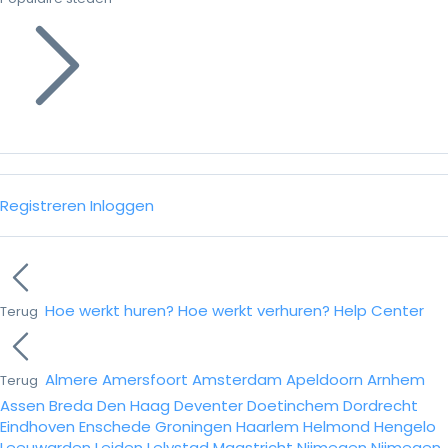
Registreren
Inloggen
Hoe werkt huren?
Hoe werkt verhuren?
Help Center
Terug
Almere
Amersfoort
Amsterdam
Apeldoorn
Arnhem
Terug
Assen
Breda
Den Haag
Deventer
Doetinchem
Dordrecht
Eindhoven
Enschede
Groningen
Haarlem
Helmond
Hengelo
Leeuwarden
Leiden
Lelystad
Maastricht
Nijmegen
Nijmegen