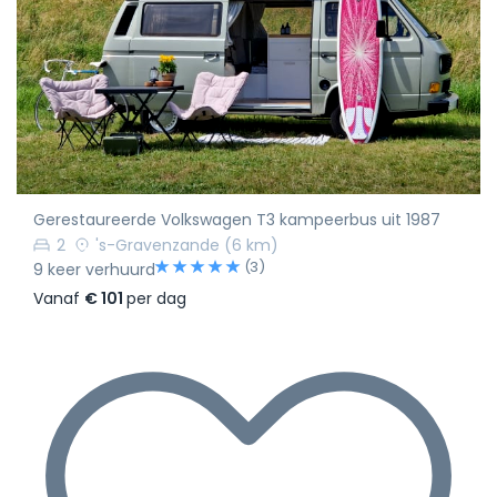
Gerestaureerde Volkswagen T3 kampeerbus uit 1987
2
's-Gravenzande
(6 km)
(3)
9 keer verhuurd
Vanaf
€ 101
per dag