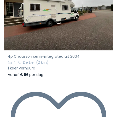
4p Chausson semi-integrated uit 2004
4
De Lier
(2 km)
1 keer verhuurd
Vanaf
€ 96
per dag