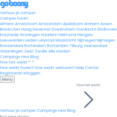
Verhuur je camper
Camper huren
Almere
Amersfoort
Amsterdam
Apeldoorn
Arnhem
Assen
Breda
Den Haag
Deventer
Doetinchem
Dordrecht
Eindhoven
Enschede
Groningen
Haarlem
Helmond
Hengelo
Leeuwarden
Leiden
Lelystad
Maastricht
Nijmegen
Nijmegen
Roosendaal
Rotterdam
Rotterdam
Tilburg
Veenendaal
Vlaardingen
Zeist
Zwolle
Alle steden
Campings
new
Blog
Hoe het werkt
Hoe werkt huren?
Hoe werkt verhuren?
Help Center
Registreren
Inloggen
Menu
Hoe het werkt
Verhuur je camper
Campings
new
Blog
Populaire steden