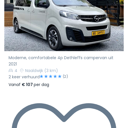
Moderne, comfortabele 4p Dethleffs campervan uit
2021
4
Naaldwijk
(3 km)
(2)
2 keer verhuurd
Vanaf
€ 107
per dag