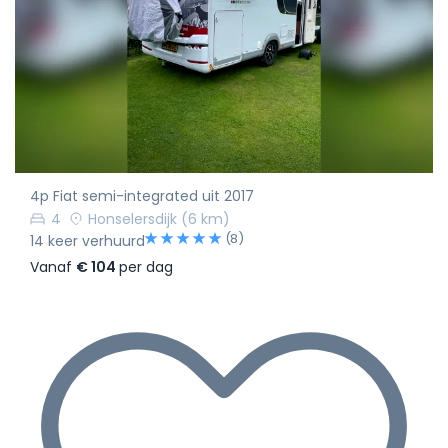
4p Fiat semi-integrated uit 2017
4
Honselersdijk
(6 km)
(8)
14 keer verhuurd
Vanaf
€ 104
per dag