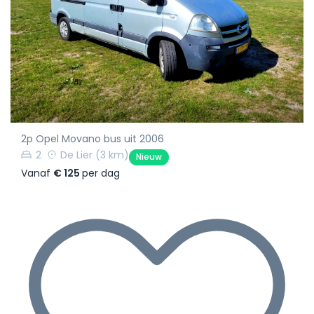
2p Opel Movano bus uit 2006
2
De Lier
(3 km)
Nieuw
Vanaf
€ 125
per dag