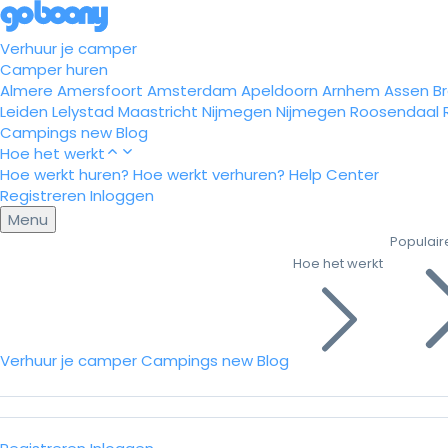
Verhuur je camper
Camper huren
Almere
Amersfoort
Amsterdam
Apeldoorn
Arnhem
Assen
B
Leiden
Lelystad
Maastricht
Nijmegen
Nijmegen
Roosendaal
Campings
new
Blog
Hoe het werkt
Hoe werkt huren?
Hoe werkt verhuren?
Help Center
Registreren
Inloggen
Menu
Populair
Hoe het werkt
Verhuur je camper
Campings
new
Blog