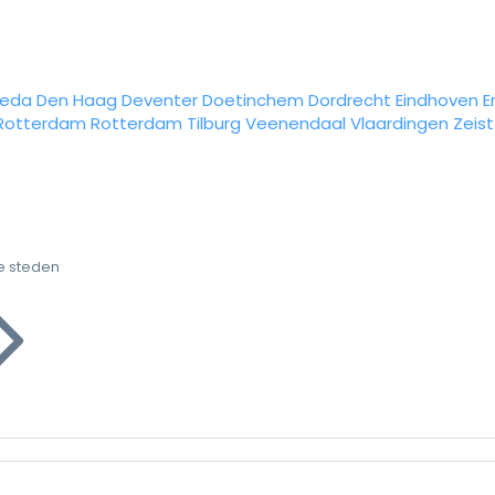
reda
Den Haag
Deventer
Doetinchem
Dordrecht
Eindhoven
E
Rotterdam
Rotterdam
Tilburg
Veenendaal
Vlaardingen
Zeist
e steden