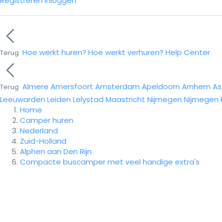
Registreren
Inloggen
Hoe werkt huren?
Hoe werkt verhuren?
Help Center
Terug
Almere
Amersfoort
Amsterdam
Apeldoorn
Arnhem
As
Terug
Leeuwarden
Leiden
Lelystad
Maastricht
Nijmegen
Nijmegen
Home
Camper huren
Nederland
Zuid-Holland
Alphen aan Den Rijn
Compacte buscamper met veel handige extra's