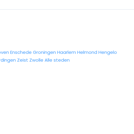
oven
Enschede
Groningen
Haarlem
Helmond
Hengelo
rdingen
Zeist
Zwolle
Alle steden