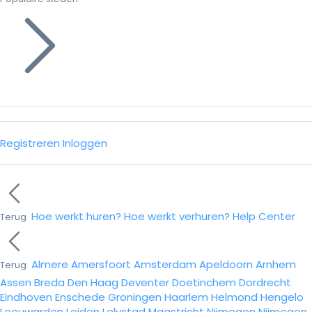
Registreren
Inloggen
Hoe werkt huren?
Hoe werkt verhuren?
Help Center
Terug
Almere
Amersfoort
Amsterdam
Apeldoorn
Arnhem
Terug
Assen
Breda
Den Haag
Deventer
Doetinchem
Dordrecht
Eindhoven
Enschede
Groningen
Haarlem
Helmond
Hengelo
Leeuwarden
Leiden
Lelystad
Maastricht
Nijmegen
Nijmegen