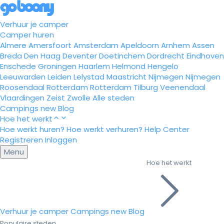
Verhuur je camper
Camper huren
Almere
Amersfoort
Amsterdam
Apeldoorn
Arnhem
Assen
Breda
Den Haag
Deventer
Doetinchem
Dordrecht
Eindhoven
Enschede
Groningen
Haarlem
Helmond
Hengelo
Leeuwarden
Leiden
Lelystad
Maastricht
Nijmegen
Nijmegen
Roosendaal
Rotterdam
Rotterdam
Tilburg
Veenendaal
Vlaardingen
Zeist
Zwolle
Alle steden
Campings
new
Blog
Hoe het werkt
Hoe werkt huren?
Hoe werkt verhuren?
Help Center
Registreren
Inloggen
Menu
Hoe het werkt
Verhuur je camper
Campings
new
Blog
Populaire steden