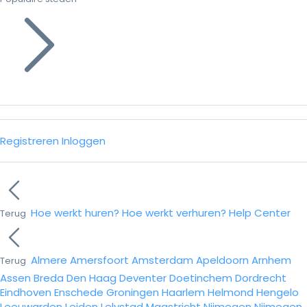
Registreren
Inloggen
Hoe werkt huren?
Hoe werkt verhuren?
Help Center
Terug
Almere
Amersfoort
Amsterdam
Apeldoorn
Arnhem
Terug
Assen
Breda
Den Haag
Deventer
Doetinchem
Dordrecht
Eindhoven
Enschede
Groningen
Haarlem
Helmond
Hengelo
Leeuwarden
Leiden
Lelystad
Maastricht
Nijmegen
Nijmegen