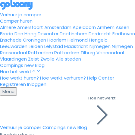
Verhuur je camper
Camper huren
Almere
Amersfoort
Amsterdam
Apeldoorn
Arnhem
Assen
Breda
Den Haag
Deventer
Doetinchem
Dordrecht
Eindhoven
Enschede
Groningen
Haarlem
Helmond
Hengelo
Leeuwarden
Leiden
Lelystad
Maastricht
Nijmegen
Nijmegen
Roosendaal
Rotterdam
Rotterdam
Tilburg
Veenendaal
Vlaardingen
Zeist
Zwolle
Alle steden
Campings
new
Blog
Hoe het werkt
Hoe werkt huren?
Hoe werkt verhuren?
Help Center
Registreren
Inloggen
Menu
Hoe het werkt
Verhuur je camper
Campings
new
Blog
Populaire steden