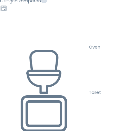
Off-grid kamperen
Oven
Toilet