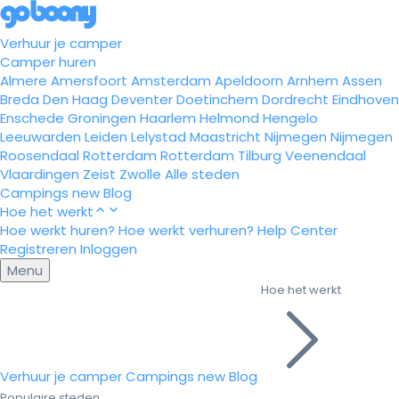
Verhuur je camper
Camper huren
Almere
Amersfoort
Amsterdam
Apeldoorn
Arnhem
Assen
Breda
Den Haag
Deventer
Doetinchem
Dordrecht
Eindhoven
Enschede
Groningen
Haarlem
Helmond
Hengelo
Leeuwarden
Leiden
Lelystad
Maastricht
Nijmegen
Nijmegen
Roosendaal
Rotterdam
Rotterdam
Tilburg
Veenendaal
Vlaardingen
Zeist
Zwolle
Alle steden
Campings
new
Blog
Hoe het werkt
Hoe werkt huren?
Hoe werkt verhuren?
Help Center
Registreren
Inloggen
Menu
Hoe het werkt
Verhuur je camper
Campings
new
Blog
Populaire steden