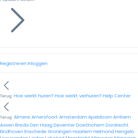
Registreren
Inloggen
Hoe werkt huren?
Hoe werkt verhuren?
Help Center
Terug
Almere
Amersfoort
Amsterdam
Apeldoorn
Arnhem
Terug
Assen
Breda
Den Haag
Deventer
Doetinchem
Dordrecht
Eindhoven
Enschede
Groningen
Haarlem
Helmond
Hengelo
Leeuwarden
Leiden
Lelystad
Maastricht
Nijmegen
Nijmegen