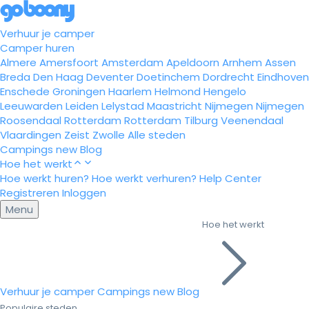
Verhuur je camper
Camper huren
Almere
Amersfoort
Amsterdam
Apeldoorn
Arnhem
Assen
Breda
Den Haag
Deventer
Doetinchem
Dordrecht
Eindhoven
Enschede
Groningen
Haarlem
Helmond
Hengelo
Leeuwarden
Leiden
Lelystad
Maastricht
Nijmegen
Nijmegen
Roosendaal
Rotterdam
Rotterdam
Tilburg
Veenendaal
Vlaardingen
Zeist
Zwolle
Alle steden
Campings
new
Blog
Hoe het werkt
Hoe werkt huren?
Hoe werkt verhuren?
Help Center
Registreren
Inloggen
Menu
Hoe het werkt
Verhuur je camper
Campings
new
Blog
Populaire steden