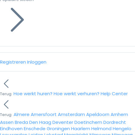
Registreren
Inloggen
Hoe werkt huren?
Hoe werkt verhuren?
Help Center
Terug
Almere
Amersfoort
Amsterdam
Apeldoorn
Arnhem
Terug
Assen
Breda
Den Haag
Deventer
Doetinchem
Dordrecht
Eindhoven
Enschede
Groningen
Haarlem
Helmond
Hengelo
Leeuwarden
Leiden
Lelystad
Maastricht
Nijmegen
Nijmegen