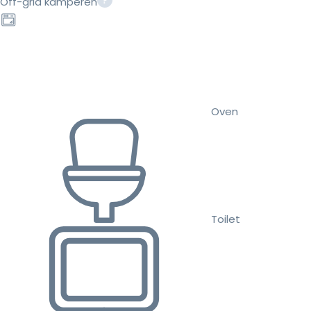
Off-grid kamperen
Oven
Toilet