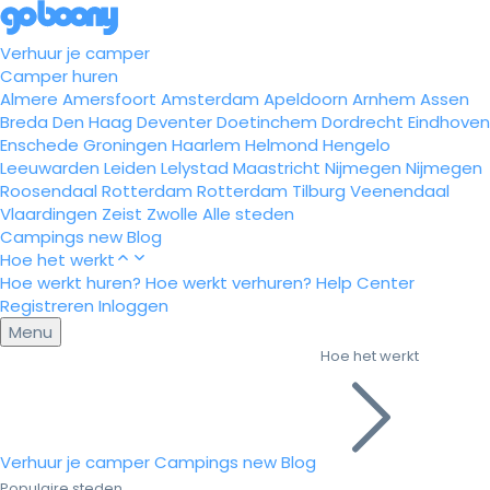
Verhuur je camper
Camper huren
Almere
Amersfoort
Amsterdam
Apeldoorn
Arnhem
Assen
Breda
Den Haag
Deventer
Doetinchem
Dordrecht
Eindhoven
Enschede
Groningen
Haarlem
Helmond
Hengelo
Leeuwarden
Leiden
Lelystad
Maastricht
Nijmegen
Nijmegen
Roosendaal
Rotterdam
Rotterdam
Tilburg
Veenendaal
Vlaardingen
Zeist
Zwolle
Alle steden
Campings
new
Blog
Hoe het werkt
Hoe werkt huren?
Hoe werkt verhuren?
Help Center
Registreren
Inloggen
Menu
Hoe het werkt
Verhuur je camper
Campings
new
Blog
Populaire steden