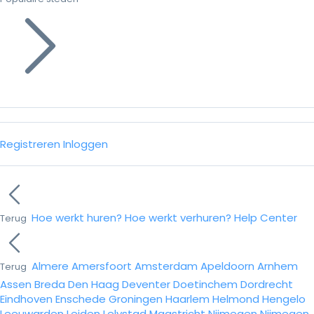
Registreren
Inloggen
Hoe werkt huren?
Hoe werkt verhuren?
Help Center
Terug
Almere
Amersfoort
Amsterdam
Apeldoorn
Arnhem
Terug
Assen
Breda
Den Haag
Deventer
Doetinchem
Dordrecht
Eindhoven
Enschede
Groningen
Haarlem
Helmond
Hengelo
Leeuwarden
Leiden
Lelystad
Maastricht
Nijmegen
Nijmegen