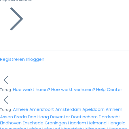
Registreren
Inloggen
Hoe werkt huren?
Hoe werkt verhuren?
Help Center
Terug
Almere
Amersfoort
Amsterdam
Apeldoorn
Arnhem
Terug
Assen
Breda
Den Haag
Deventer
Doetinchem
Dordrecht
Eindhoven
Enschede
Groningen
Haarlem
Helmond
Hengelo
Leeuwarden
Leiden
Lelystad
Maastricht
Nijmegen
Nijmegen