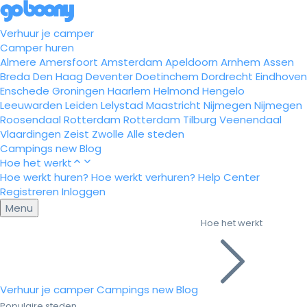
Verhuur je camper
Camper huren
Almere
Amersfoort
Amsterdam
Apeldoorn
Arnhem
Assen
Breda
Den Haag
Deventer
Doetinchem
Dordrecht
Eindhoven
Enschede
Groningen
Haarlem
Helmond
Hengelo
Leeuwarden
Leiden
Lelystad
Maastricht
Nijmegen
Nijmegen
Roosendaal
Rotterdam
Rotterdam
Tilburg
Veenendaal
Vlaardingen
Zeist
Zwolle
Alle steden
Campings
new
Blog
Hoe het werkt
Hoe werkt huren?
Hoe werkt verhuren?
Help Center
Registreren
Inloggen
Menu
Hoe het werkt
Verhuur je camper
Campings
new
Blog
Populaire steden