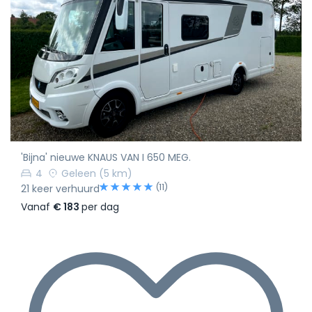
'Bijna' nieuwe KNAUS VAN I 650 MEG.
4
Geleen
(5 km)
(11)
21 keer verhuurd
Vanaf
€ 183
per dag