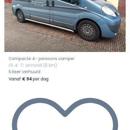
Compacte 4- persoons camper
4
Urmond
(6 km)
5 keer verhuurd
Vanaf
€ 94
per dag