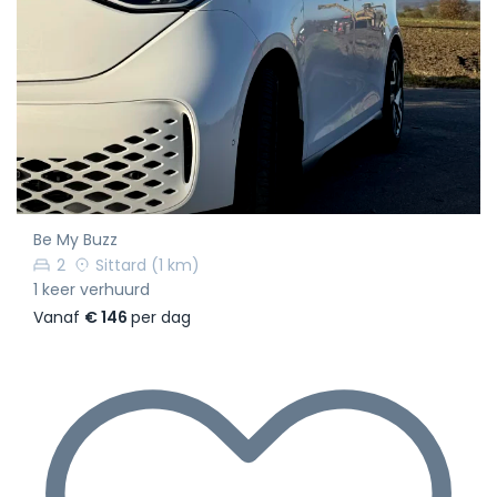
Be My Buzz
2
Sittard
(1 km)
1 keer verhuurd
Vanaf
€ 146
per dag