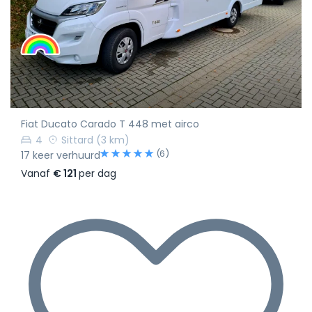
Fiat Ducato Carado T 448 met airco
4
Sittard
(3 km)
(6)
17 keer verhuurd
Vanaf
€ 121
per dag