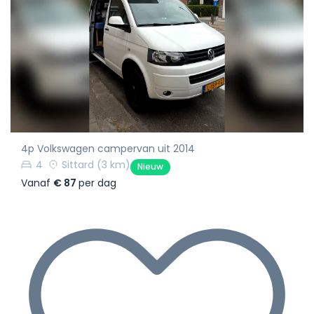
4p Volkswagen campervan uit 2014
4
Sittard
(3 km)
Nieuw
Vanaf
€ 87
per dag