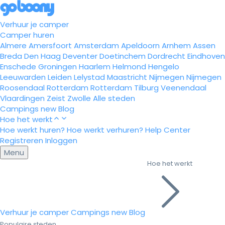
Verhuur je camper
Camper huren
Almere
Amersfoort
Amsterdam
Apeldoorn
Arnhem
Assen
Breda
Den Haag
Deventer
Doetinchem
Dordrecht
Eindhoven
Enschede
Groningen
Haarlem
Helmond
Hengelo
Leeuwarden
Leiden
Lelystad
Maastricht
Nijmegen
Nijmegen
Roosendaal
Rotterdam
Rotterdam
Tilburg
Veenendaal
Vlaardingen
Zeist
Zwolle
Alle steden
Campings
new
Blog
Hoe het werkt
Hoe werkt huren?
Hoe werkt verhuren?
Help Center
Registreren
Inloggen
Menu
Hoe het werkt
Verhuur je camper
Campings
new
Blog
Populaire steden