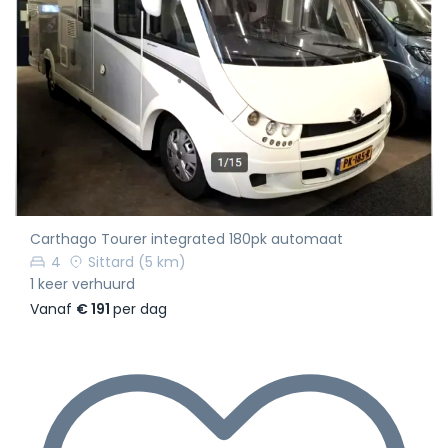
Carthago Tourer integrated 180pk automaat
4
Sittard
(5 km)
1 keer verhuurd
Vanaf
€ 191
per dag