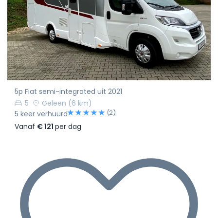
5p Fiat semi-integrated uit 2021
5
Geleen
(6 km)
(2)
5 keer verhuurd
Vanaf
€ 121
per dag