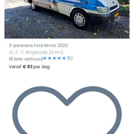
3-persoons Ford Rimor 2002
3
Bingelrade
(8 km)
(5)
18 keer verhuurd
Vanaf
€ 83
per dag