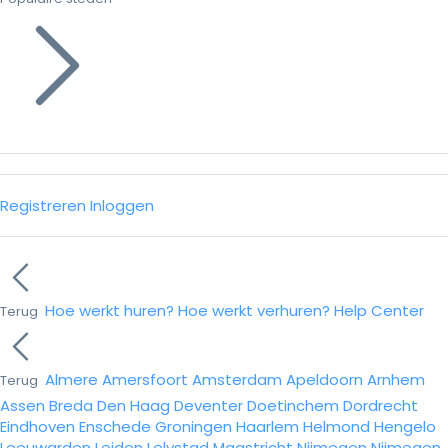
Registreren
Inloggen
Hoe werkt huren?
Hoe werkt verhuren?
Help Center
Terug
Almere
Amersfoort
Amsterdam
Apeldoorn
Arnhem
Terug
Assen
Breda
Den Haag
Deventer
Doetinchem
Dordrecht
Eindhoven
Enschede
Groningen
Haarlem
Helmond
Hengelo
Leeuwarden
Leiden
Lelystad
Maastricht
Nijmegen
Nijmegen