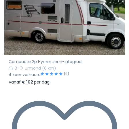
Compacte 2p Hymer semi-integraal
3
Urmond
(6 km)
(2)
4 keer verhuurd
Vanaf
€ 102
per dag