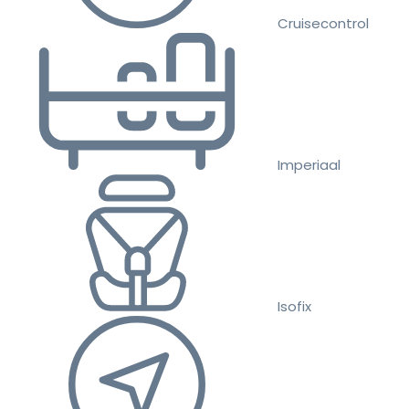
Cruisecontrol
Imperiaal
Isofix