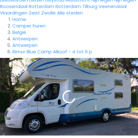
Roosendaal
Rotterdam
Rotterdam
Tilburg
Veenendaal
Vlaardingen
Zeist
Zwolle
Alle steden
Home
Camper huren
België
Antwerpen
Antwerpen
Rimor Blue Camp Alkoof - 4 tot 6 p