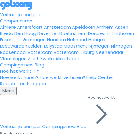
Verhuur je camper
Camper huren
Almere
Amersfoort
Amsterdam
Apeldoorn
Arnhem
Assen
Breda
Den Haag
Deventer
Doetinchem
Dordrecht
Eindhoven
Enschede
Groningen
Haarlem
Helmond
Hengelo
Leeuwarden
Leiden
Lelystad
Maastricht
Nijmegen
Nijmegen
Roosendaal
Rotterdam
Rotterdam
Tilburg
Veenendaal
Vlaardingen
Zeist
Zwolle
Alle steden
Campings
new
Blog
Hoe het werkt
Hoe werkt huren?
Hoe werkt verhuren?
Help Center
Registreren
Inloggen
Menu
Hoe het werkt
Verhuur je camper
Campings
new
Blog
Populaire steden