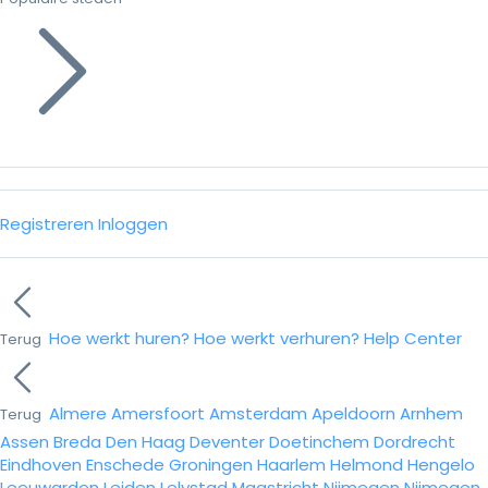
Registreren
Inloggen
Hoe werkt huren?
Hoe werkt verhuren?
Help Center
Terug
Almere
Amersfoort
Amsterdam
Apeldoorn
Arnhem
Terug
Assen
Breda
Den Haag
Deventer
Doetinchem
Dordrecht
Eindhoven
Enschede
Groningen
Haarlem
Helmond
Hengelo
Leeuwarden
Leiden
Lelystad
Maastricht
Nijmegen
Nijmegen