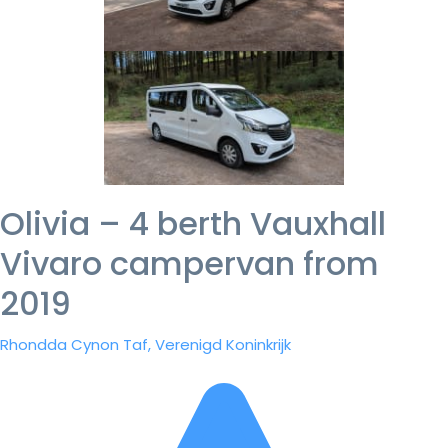
Olivia – 4 berth Vauxhall
Vivaro campervan from
2019
Rhondda Cynon Taf, Verenigd Koninkrijk