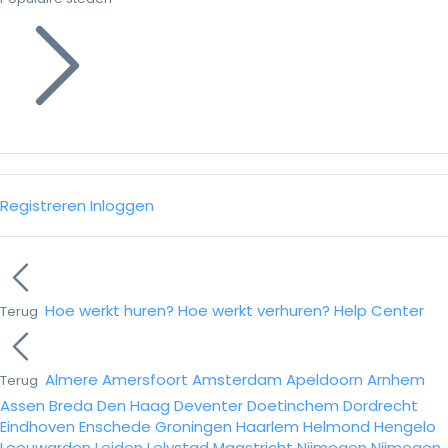
Registreren
Inloggen
Hoe werkt huren?
Hoe werkt verhuren?
Help Center
Terug
Almere
Amersfoort
Amsterdam
Apeldoorn
Arnhem
Terug
Assen
Breda
Den Haag
Deventer
Doetinchem
Dordrecht
Eindhoven
Enschede
Groningen
Haarlem
Helmond
Hengelo
Leeuwarden
Leiden
Lelystad
Maastricht
Nijmegen
Nijmegen