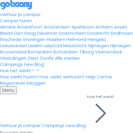
Verhuur je camper
Camper huren
Almere
Amersfoort
Amsterdam
Apeldoorn
Arnhem
Assen
Breda
Den Haag
Deventer
Doetinchem
Dordrecht
Eindhoven
Enschede
Groningen
Haarlem
Helmond
Hengelo
Leeuwarden
Leiden
Lelystad
Maastricht
Nijmegen
Nijmegen
Roosendaal
Rotterdam
Rotterdam
Tilburg
Veenendaal
Vlaardingen
Zeist
Zwolle
Alle steden
Campings
new
Blog
Hoe het werkt
Hoe werkt huren?
Hoe werkt verhuren?
Help Center
Registreren
Inloggen
Menu
Hoe het werkt
Verhuur je camper
Campings
new
Blog
Populaire steden