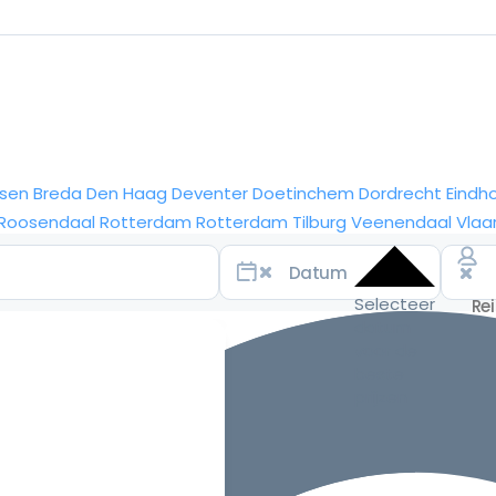
sen
Breda
Den Haag
Deventer
Doetinchem
Dordrecht
Eindh
Roosendaal
Rotterdam
Rotterdam
Tilburg
Veenendaal
Vlaa
Selecteer
datum
voor de
beste
prijzen