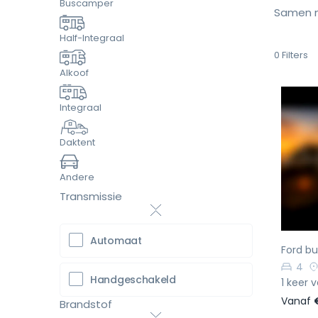
Buscamper
Samen m
Half-Integraal
0
Filters
Alkoof
Integraal
Daktent
Vo
Andere
Transmissie
Automaat
Ford bu
4
Handgeschakeld
1 keer 
Vanaf
Brandstof