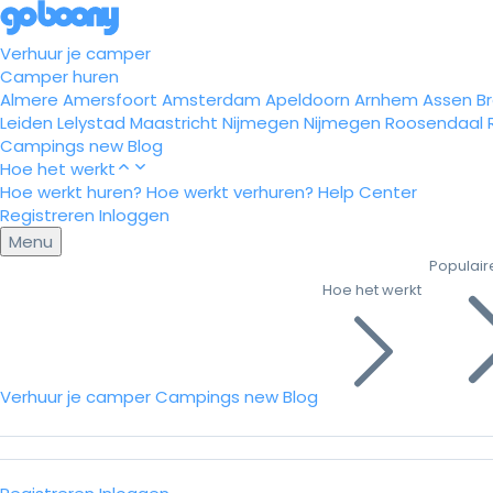
Verhuur je camper
Camper huren
Almere
Amersfoort
Amsterdam
Apeldoorn
Arnhem
Assen
B
Leiden
Lelystad
Maastricht
Nijmegen
Nijmegen
Roosendaal
Campings
new
Blog
Hoe het werkt
Hoe werkt huren?
Hoe werkt verhuren?
Help Center
Registreren
Inloggen
Menu
Populair
Hoe het werkt
Verhuur je camper
Campings
new
Blog