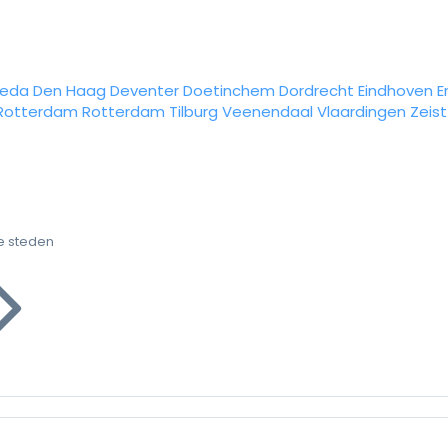
reda
Den Haag
Deventer
Doetinchem
Dordrecht
Eindhoven
E
Rotterdam
Rotterdam
Tilburg
Veenendaal
Vlaardingen
Zeist
e steden