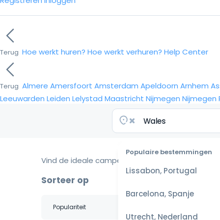
Registreren
Inloggen
Hoe werkt huren?
Hoe werkt verhuren?
Help Center
Terug
Almere
Amersfoort
Amsterdam
Apeldoorn
Arnhem
As
Terug
Leeuwarden
Leiden
Lelystad
Maastricht
Nijmegen
Nijmegen
Populaire bestemmingen
Vind de ideale camper voor je reis
Lissabon, Portugal
Sorteer op
Barcelona, Spanje
Utrecht, Nederland