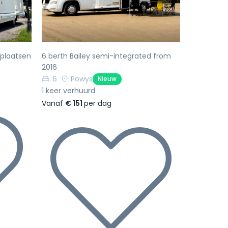
pplaatsen
6 berth Bailey semi-integrated from
2016
6
Powys
Nieuw
1 keer verhuurd
Vanaf
€ 151
per dag