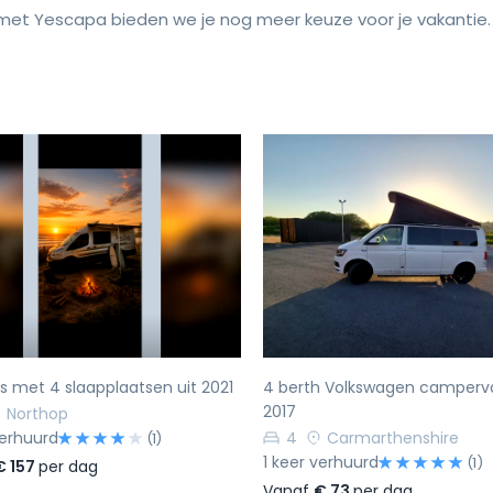
et Yescapa bieden we je nog meer keuze voor je vakantie.
rige
Volgende
Vorige
s met 4 slaapplaatsen uit 2021
4 berth Volkswagen camperv
2017
Northop
verhuurd
4
Carmarthenshire
(1)
1 keer verhuurd
(1)
€ 157
per dag
Vanaf
€ 73
per dag