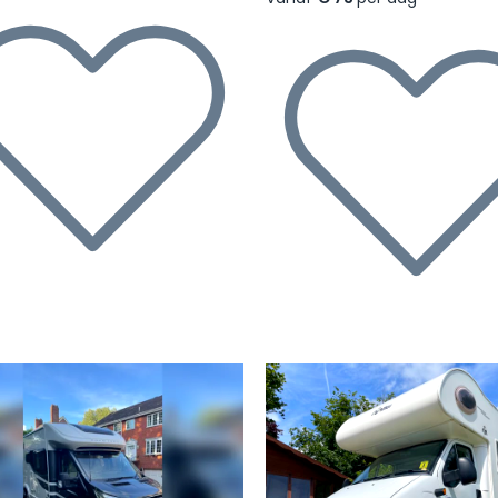
rige
Volgende
Vorige