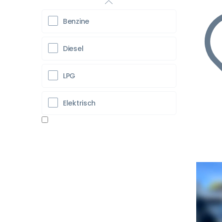
Benzine
Diesel
LPG
Elektrisch
Vo