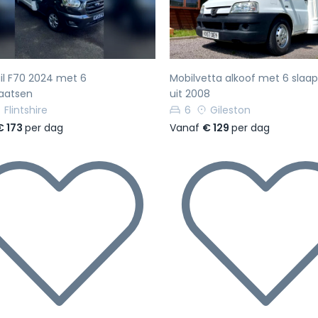
il F70 2024 met 6
Mobilvetta alkoof met 6 slaa
laatsen
uit 2008
Flintshire
6
Gileston
€ 173
per dag
Vanaf
€ 129
per dag