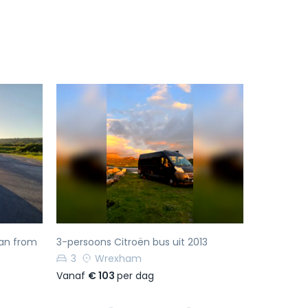
Volgende
Vorige
Volgende
an from
3-persoons Citroën bus uit 2013
3
Wrexham
Vanaf
€ 103
per dag