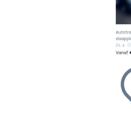
Autotra
slaapp
4
Vanaf