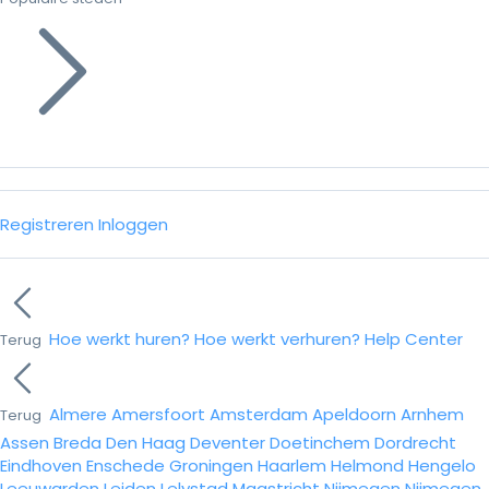
Registreren
Inloggen
Hoe werkt huren?
Hoe werkt verhuren?
Help Center
Terug
Almere
Amersfoort
Amsterdam
Apeldoorn
Arnhem
Terug
Assen
Breda
Den Haag
Deventer
Doetinchem
Dordrecht
Eindhoven
Enschede
Groningen
Haarlem
Helmond
Hengelo
Leeuwarden
Leiden
Lelystad
Maastricht
Nijmegen
Nijmegen