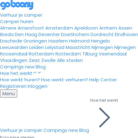
Verhuur je camper
Camper huren
Almere
Amersfoort
Amsterdam
Apeldoorn
Arnhem
Assen
Breda
Den Haag
Deventer
Doetinchem
Dordrecht
Eindhoven
Enschede
Groningen
Haarlem
Helmond
Hengelo
Leeuwarden
Leiden
Lelystad
Maastricht
Nijmegen
Nijmegen
Roosendaal
Rotterdam
Rotterdam
Tilburg
Veenendaal
Vlaardingen
Zeist
Zwolle
Alle steden
Campings
new
Blog
Hoe het werkt
Hoe werkt huren?
Hoe werkt verhuren?
Help Center
Registreren
Inloggen
Menu
Hoe het werkt
Verhuur je camper
Campings
new
Blog
Populaire steden