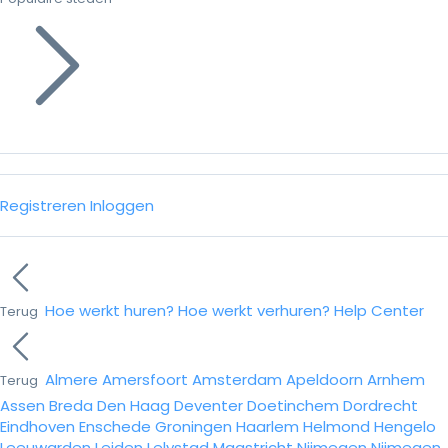
Registreren
Inloggen
Hoe werkt huren?
Hoe werkt verhuren?
Help Center
Terug
Almere
Amersfoort
Amsterdam
Apeldoorn
Arnhem
Terug
Assen
Breda
Den Haag
Deventer
Doetinchem
Dordrecht
Eindhoven
Enschede
Groningen
Haarlem
Helmond
Hengelo
Leeuwarden
Leiden
Lelystad
Maastricht
Nijmegen
Nijmegen