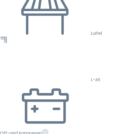
Luifel
L-zit
Off-grid kamperen