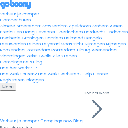
Verhuur je camper
Camper huren
Almere
Amersfoort
Amsterdam
Apeldoorn
Arnhem
Assen
Breda
Den Haag
Deventer
Doetinchem
Dordrecht
Eindhoven
Enschede
Groningen
Haarlem
Helmond
Hengelo
Leeuwarden
Leiden
Lelystad
Maastricht
Nijmegen
Nijmegen
Roosendaal
Rotterdam
Rotterdam
Tilburg
Veenendaal
Vlaardingen
Zeist
Zwolle
Alle steden
Campings
new
Blog
Hoe het werkt
Hoe werkt huren?
Hoe werkt verhuren?
Help Center
Registreren
Inloggen
Menu
Hoe het werkt
Verhuur je camper
Campings
new
Blog
Populaire steden