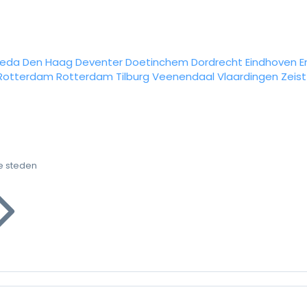
reda
Den Haag
Deventer
Doetinchem
Dordrecht
Eindhoven
E
Rotterdam
Rotterdam
Tilburg
Veenendaal
Vlaardingen
Zeist
e steden