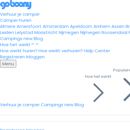
Verhuur je camper
Camper huren
Almere
Amersfoort
Amsterdam
Apeldoorn
Arnhem
Assen
B
Leiden
Lelystad
Maastricht
Nijmegen
Nijmegen
Roosendaal
Campings
new
Blog
Hoe het werkt
Hoe werkt huren?
Hoe werkt verhuren?
Help Center
Registreren
Inloggen
Menu
Populair
Hoe het werkt
Verhuur je camper
Campings
new
Blog