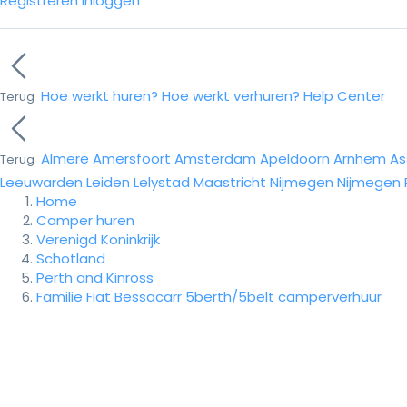
Registreren
Inloggen
Hoe werkt huren?
Hoe werkt verhuren?
Help Center
Terug
Almere
Amersfoort
Amsterdam
Apeldoorn
Arnhem
As
Terug
Leeuwarden
Leiden
Lelystad
Maastricht
Nijmegen
Nijmegen
Home
Camper huren
Verenigd Koninkrijk
Schotland
Perth and Kinross
Familie Fiat Bessacarr 5berth/5belt camperverhuur