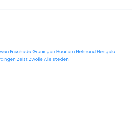
oven
Enschede
Groningen
Haarlem
Helmond
Hengelo
rdingen
Zeist
Zwolle
Alle steden