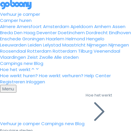
Verhuur je camper
Camper huren
Almere
Amersfoort
Amsterdam
Apeldoorn
Arnhem
Assen
Breda
Den Haag
Deventer
Doetinchem
Dordrecht
Eindhoven
Enschede
Groningen
Haarlem
Helmond
Hengelo
Leeuwarden
Leiden
Lelystad
Maastricht
Nijmegen
Nijmegen
Roosendaal
Rotterdam
Rotterdam
Tilburg
Veenendaal
Vlaardingen
Zeist
Zwolle
Alle steden
Campings
new
Blog
Hoe het werkt
Hoe werkt huren?
Hoe werkt verhuren?
Help Center
Registreren
Inloggen
Menu
Hoe het werkt
Verhuur je camper
Campings
new
Blog
Populaire steden