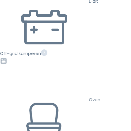
L-zit
Off-grid kamperen
Oven