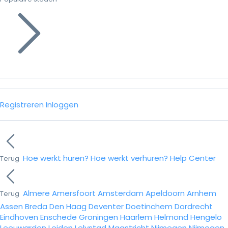
Registreren
Inloggen
Hoe werkt huren?
Hoe werkt verhuren?
Help Center
Terug
Almere
Amersfoort
Amsterdam
Apeldoorn
Arnhem
Terug
Assen
Breda
Den Haag
Deventer
Doetinchem
Dordrecht
Eindhoven
Enschede
Groningen
Haarlem
Helmond
Hengelo
Leeuwarden
Leiden
Lelystad
Maastricht
Nijmegen
Nijmegen