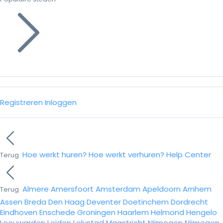
Registreren
Inloggen
Hoe werkt huren?
Hoe werkt verhuren?
Help Center
Terug
Almere
Amersfoort
Amsterdam
Apeldoorn
Arnhem
Terug
Assen
Breda
Den Haag
Deventer
Doetinchem
Dordrecht
Eindhoven
Enschede
Groningen
Haarlem
Helmond
Hengelo
Leeuwarden
Leiden
Lelystad
Maastricht
Nijmegen
Nijmegen