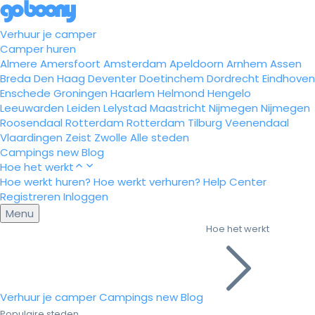
Verhuur je camper
Camper huren
Almere
Amersfoort
Amsterdam
Apeldoorn
Arnhem
Assen
Breda
Den Haag
Deventer
Doetinchem
Dordrecht
Eindhoven
Enschede
Groningen
Haarlem
Helmond
Hengelo
Leeuwarden
Leiden
Lelystad
Maastricht
Nijmegen
Nijmegen
Roosendaal
Rotterdam
Rotterdam
Tilburg
Veenendaal
Vlaardingen
Zeist
Zwolle
Alle steden
Campings
new
Blog
Hoe het werkt
Hoe werkt huren?
Hoe werkt verhuren?
Help Center
Registreren
Inloggen
Menu
Hoe het werkt
Verhuur je camper
Campings
new
Blog
Populaire steden