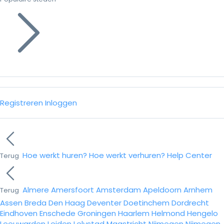
Registreren
Inloggen
Hoe werkt huren?
Hoe werkt verhuren?
Help Center
Terug
Almere
Amersfoort
Amsterdam
Apeldoorn
Arnhem
Terug
Assen
Breda
Den Haag
Deventer
Doetinchem
Dordrecht
Eindhoven
Enschede
Groningen
Haarlem
Helmond
Hengelo
Leeuwarden
Leiden
Lelystad
Maastricht
Nijmegen
Nijmegen