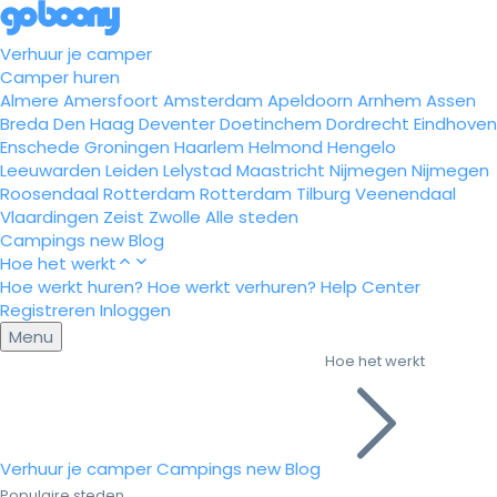
Verhuur je camper
Camper huren
Almere
Amersfoort
Amsterdam
Apeldoorn
Arnhem
Assen
Breda
Den Haag
Deventer
Doetinchem
Dordrecht
Eindhoven
Enschede
Groningen
Haarlem
Helmond
Hengelo
Leeuwarden
Leiden
Lelystad
Maastricht
Nijmegen
Nijmegen
Roosendaal
Rotterdam
Rotterdam
Tilburg
Veenendaal
Vlaardingen
Zeist
Zwolle
Alle steden
Campings
new
Blog
Hoe het werkt
Hoe werkt huren?
Hoe werkt verhuren?
Help Center
Registreren
Inloggen
Menu
Hoe het werkt
Verhuur je camper
Campings
new
Blog
Populaire steden