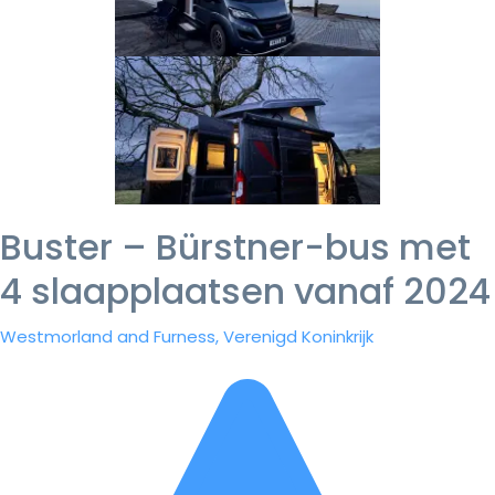
Buster – Bürstner-bus met
4 slaapplaatsen vanaf 2024
Westmorland and Furness, Verenigd Koninkrijk