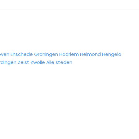
oven
Enschede
Groningen
Haarlem
Helmond
Hengelo
rdingen
Zeist
Zwolle
Alle steden