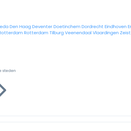
reda
Den Haag
Deventer
Doetinchem
Dordrecht
Eindhoven
E
Rotterdam
Rotterdam
Tilburg
Veenendaal
Vlaardingen
Zeist
e steden