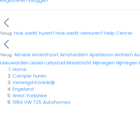
Registreren
Inloggen
Hoe werkt huren?
Hoe werkt verhuren?
Help Center
Terug
Almere
Amersfoort
Amsterdam
Apeldoorn
Arnhem
As
Terug
Leeuwarden
Leiden
Lelystad
Maastricht
Nijmegen
Nijmegen
Home
Camper huren
Verenigd Koninkrijk
Engeland
West Yorkshire
1984 VW T25 Autohomes