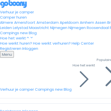
Verhuur je camper
Camper huren
Almere
Amersfoort
Amsterdam
Apeldoorn
Arnhem
Assen
B
Leiden
Lelystad
Maastricht
Nijmegen
Nijmegen
Roosendaal
Campings
new
Blog
Hoe het werkt
Hoe werkt huren?
Hoe werkt verhuren?
Help Center
Registreren
Inloggen
Menu
Populair
Hoe het werkt
Verhuur je camper
Campings
new
Blog