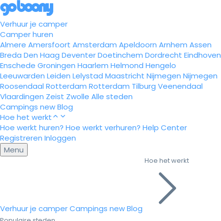
Verhuur je camper
Camper huren
Almere
Amersfoort
Amsterdam
Apeldoorn
Arnhem
Assen
Breda
Den Haag
Deventer
Doetinchem
Dordrecht
Eindhoven
Enschede
Groningen
Haarlem
Helmond
Hengelo
Leeuwarden
Leiden
Lelystad
Maastricht
Nijmegen
Nijmegen
Roosendaal
Rotterdam
Rotterdam
Tilburg
Veenendaal
Vlaardingen
Zeist
Zwolle
Alle steden
Campings
new
Blog
Hoe het werkt
Hoe werkt huren?
Hoe werkt verhuren?
Help Center
Registreren
Inloggen
Menu
Hoe het werkt
Verhuur je camper
Campings
new
Blog
Populaire steden