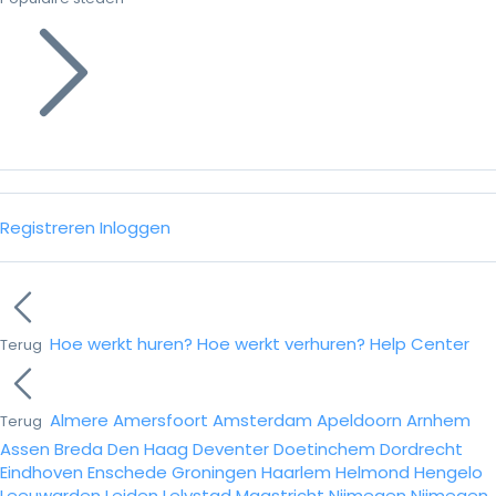
Registreren
Inloggen
Hoe werkt huren?
Hoe werkt verhuren?
Help Center
Terug
Almere
Amersfoort
Amsterdam
Apeldoorn
Arnhem
Terug
Assen
Breda
Den Haag
Deventer
Doetinchem
Dordrecht
Eindhoven
Enschede
Groningen
Haarlem
Helmond
Hengelo
Leeuwarden
Leiden
Lelystad
Maastricht
Nijmegen
Nijmegen