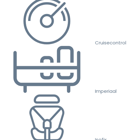
Cruisecontrol
Imperiaal
Isofix