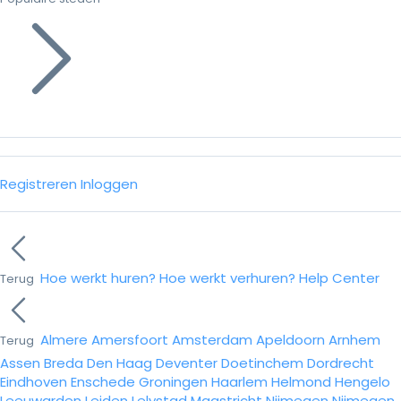
Registreren
Inloggen
Hoe werkt huren?
Hoe werkt verhuren?
Help Center
Terug
Almere
Amersfoort
Amsterdam
Apeldoorn
Arnhem
Terug
Assen
Breda
Den Haag
Deventer
Doetinchem
Dordrecht
Eindhoven
Enschede
Groningen
Haarlem
Helmond
Hengelo
Leeuwarden
Leiden
Lelystad
Maastricht
Nijmegen
Nijmegen