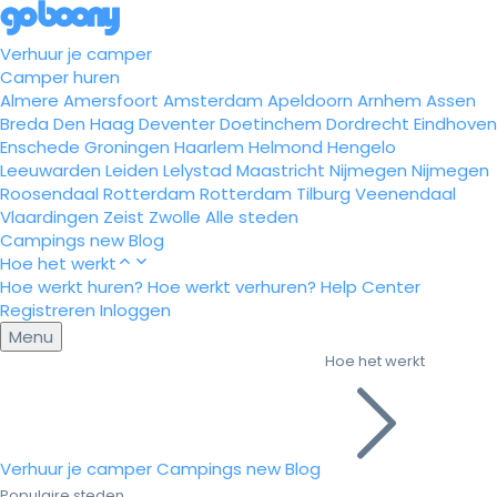
Verhuur je camper
Camper huren
Almere
Amersfoort
Amsterdam
Apeldoorn
Arnhem
Assen
Breda
Den Haag
Deventer
Doetinchem
Dordrecht
Eindhoven
Enschede
Groningen
Haarlem
Helmond
Hengelo
Leeuwarden
Leiden
Lelystad
Maastricht
Nijmegen
Nijmegen
Roosendaal
Rotterdam
Rotterdam
Tilburg
Veenendaal
Vlaardingen
Zeist
Zwolle
Alle steden
Campings
new
Blog
Hoe het werkt
Hoe werkt huren?
Hoe werkt verhuren?
Help Center
Registreren
Inloggen
Menu
Hoe het werkt
Verhuur je camper
Campings
new
Blog
Populaire steden