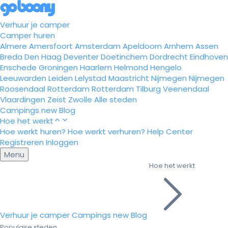
Verhuur je camper
Camper huren
Almere
Amersfoort
Amsterdam
Apeldoorn
Arnhem
Assen
Breda
Den Haag
Deventer
Doetinchem
Dordrecht
Eindhoven
Enschede
Groningen
Haarlem
Helmond
Hengelo
Leeuwarden
Leiden
Lelystad
Maastricht
Nijmegen
Nijmegen
Roosendaal
Rotterdam
Rotterdam
Tilburg
Veenendaal
Vlaardingen
Zeist
Zwolle
Alle steden
Campings
new
Blog
Hoe het werkt
Hoe werkt huren?
Hoe werkt verhuren?
Help Center
Registreren
Inloggen
Menu
Hoe het werkt
Verhuur je camper
Campings
new
Blog
Populaire steden