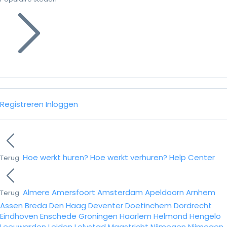
Registreren
Inloggen
Hoe werkt huren?
Hoe werkt verhuren?
Help Center
Terug
Almere
Amersfoort
Amsterdam
Apeldoorn
Arnhem
Terug
Assen
Breda
Den Haag
Deventer
Doetinchem
Dordrecht
Eindhoven
Enschede
Groningen
Haarlem
Helmond
Hengelo
Leeuwarden
Leiden
Lelystad
Maastricht
Nijmegen
Nijmegen