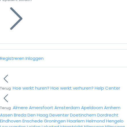
Registreren
Inloggen
Hoe werkt huren?
Hoe werkt verhuren?
Help Center
Terug
Almere
Amersfoort
Amsterdam
Apeldoorn
Arnhem
Terug
Assen
Breda
Den Haag
Deventer
Doetinchem
Dordrecht
Eindhoven
Enschede
Groningen
Haarlem
Helmond
Hengelo
Leeuwarden
Leiden
Lelystad
Maastricht
Nijmegen
Nijmegen