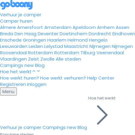
Verhuur je camper
Camper huren
Almere
Amersfoort
Amsterdam
Apeldoorn
Arnhem
Assen
Breda
Den Haag
Deventer
Doetinchem
Dordrecht
Eindhoven
Enschede
Groningen
Haarlem
Helmond
Hengelo
Leeuwarden
Leiden
Lelystad
Maastricht
Nijmegen
Nijmegen
Roosendaal
Rotterdam
Rotterdam
Tilburg
Veenendaal
Vlaardingen
Zeist
Zwolle
Alle steden
Campings
new
Blog
Hoe het werkt
Hoe werkt huren?
Hoe werkt verhuren?
Help Center
Registreren
Inloggen
Menu
Hoe het werkt
Verhuur je camper
Campings
new
Blog
Populaire steden