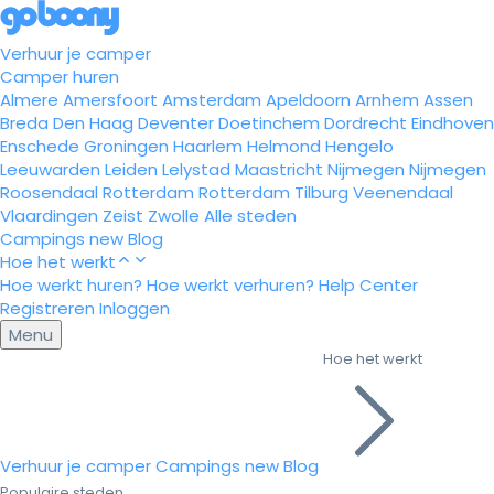
Verhuur je camper
Camper huren
Almere
Amersfoort
Amsterdam
Apeldoorn
Arnhem
Assen
Breda
Den Haag
Deventer
Doetinchem
Dordrecht
Eindhoven
Enschede
Groningen
Haarlem
Helmond
Hengelo
Leeuwarden
Leiden
Lelystad
Maastricht
Nijmegen
Nijmegen
Roosendaal
Rotterdam
Rotterdam
Tilburg
Veenendaal
Vlaardingen
Zeist
Zwolle
Alle steden
Campings
new
Blog
Hoe het werkt
Hoe werkt huren?
Hoe werkt verhuren?
Help Center
Registreren
Inloggen
Menu
Hoe het werkt
Verhuur je camper
Campings
new
Blog
Populaire steden