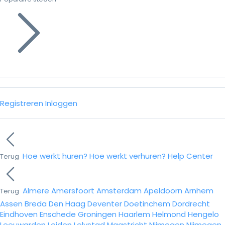
Registreren
Inloggen
Hoe werkt huren?
Hoe werkt verhuren?
Help Center
Terug
Almere
Amersfoort
Amsterdam
Apeldoorn
Arnhem
Terug
Assen
Breda
Den Haag
Deventer
Doetinchem
Dordrecht
Eindhoven
Enschede
Groningen
Haarlem
Helmond
Hengelo
Leeuwarden
Leiden
Lelystad
Maastricht
Nijmegen
Nijmegen