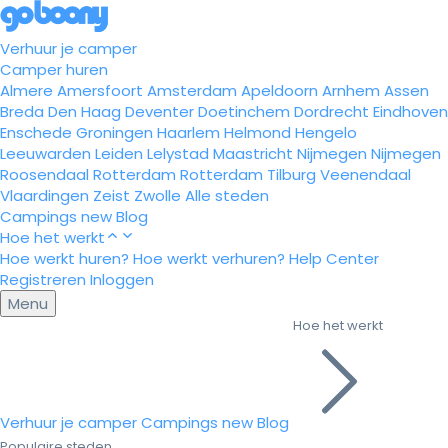
Verhuur je camper
Camper huren
Almere
Amersfoort
Amsterdam
Apeldoorn
Arnhem
Assen
Breda
Den Haag
Deventer
Doetinchem
Dordrecht
Eindhoven
Enschede
Groningen
Haarlem
Helmond
Hengelo
Leeuwarden
Leiden
Lelystad
Maastricht
Nijmegen
Nijmegen
Roosendaal
Rotterdam
Rotterdam
Tilburg
Veenendaal
Vlaardingen
Zeist
Zwolle
Alle steden
Campings
new
Blog
Hoe het werkt
Hoe werkt huren?
Hoe werkt verhuren?
Help Center
Registreren
Inloggen
Menu
Hoe het werkt
Verhuur je camper
Campings
new
Blog
Populaire steden