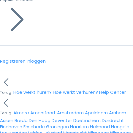
Registreren
Inloggen
Hoe werkt huren?
Hoe werkt verhuren?
Help Center
Terug
Almere
Amersfoort
Amsterdam
Apeldoorn
Arnhem
Terug
Assen
Breda
Den Haag
Deventer
Doetinchem
Dordrecht
Eindhoven
Enschede
Groningen
Haarlem
Helmond
Hengelo
Leeuwarden
Leiden
Lelystad
Maastricht
Nijmegen
Nijmegen