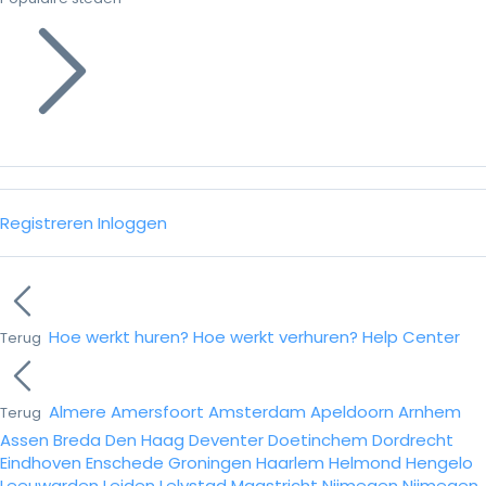
Registreren
Inloggen
Hoe werkt huren?
Hoe werkt verhuren?
Help Center
Terug
Almere
Amersfoort
Amsterdam
Apeldoorn
Arnhem
Terug
Assen
Breda
Den Haag
Deventer
Doetinchem
Dordrecht
Eindhoven
Enschede
Groningen
Haarlem
Helmond
Hengelo
Leeuwarden
Leiden
Lelystad
Maastricht
Nijmegen
Nijmegen