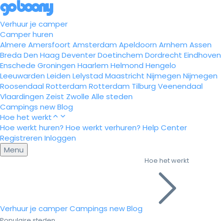
Verhuur je camper
Camper huren
Almere
Amersfoort
Amsterdam
Apeldoorn
Arnhem
Assen
Breda
Den Haag
Deventer
Doetinchem
Dordrecht
Eindhoven
Enschede
Groningen
Haarlem
Helmond
Hengelo
Leeuwarden
Leiden
Lelystad
Maastricht
Nijmegen
Nijmegen
Roosendaal
Rotterdam
Rotterdam
Tilburg
Veenendaal
Vlaardingen
Zeist
Zwolle
Alle steden
Campings
new
Blog
Hoe het werkt
Hoe werkt huren?
Hoe werkt verhuren?
Help Center
Registreren
Inloggen
Menu
Hoe het werkt
Verhuur je camper
Campings
new
Blog
Populaire steden