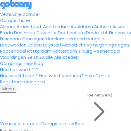
Verhuur je camper
Camper huren
Almere
Amersfoort
Amsterdam
Apeldoorn
Arnhem
Assen
Breda
Den Haag
Deventer
Doetinchem
Dordrecht
Eindhoven
Enschede
Groningen
Haarlem
Helmond
Hengelo
Leeuwarden
Leiden
Lelystad
Maastricht
Nijmegen
Nijmegen
Roosendaal
Rotterdam
Rotterdam
Tilburg
Veenendaal
Vlaardingen
Zeist
Zwolle
Alle steden
Campings
new
Blog
Hoe het werkt
Hoe werkt huren?
Hoe werkt verhuren?
Help Center
Registreren
Inloggen
Menu
Hoe het werkt
Verhuur je camper
Campings
new
Blog
Populaire steden