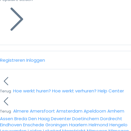
Registreren
Inloggen
Hoe werkt huren?
Hoe werkt verhuren?
Help Center
Terug
Almere
Amersfoort
Amsterdam
Apeldoorn
Arnhem
Terug
Assen
Breda
Den Haag
Deventer
Doetinchem
Dordrecht
Eindhoven
Enschede
Groningen
Haarlem
Helmond
Hengelo
Leeuwarden
Leiden
Lelystad
Maastricht
Nijmegen
Nijmegen