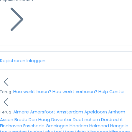
Registreren
Inloggen
Hoe werkt huren?
Hoe werkt verhuren?
Help Center
Terug
Almere
Amersfoort
Amsterdam
Apeldoorn
Arnhem
Terug
Assen
Breda
Den Haag
Deventer
Doetinchem
Dordrecht
Eindhoven
Enschede
Groningen
Haarlem
Helmond
Hengelo
Leeuwarden
Leiden
Lelystad
Maastricht
Nijmegen
Nijmegen