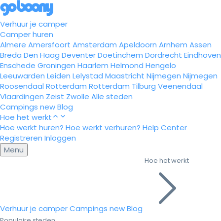
Verhuur je camper
Camper huren
Almere
Amersfoort
Amsterdam
Apeldoorn
Arnhem
Assen
Breda
Den Haag
Deventer
Doetinchem
Dordrecht
Eindhoven
Enschede
Groningen
Haarlem
Helmond
Hengelo
Leeuwarden
Leiden
Lelystad
Maastricht
Nijmegen
Nijmegen
Roosendaal
Rotterdam
Rotterdam
Tilburg
Veenendaal
Vlaardingen
Zeist
Zwolle
Alle steden
Campings
new
Blog
Hoe het werkt
Hoe werkt huren?
Hoe werkt verhuren?
Help Center
Registreren
Inloggen
Menu
Hoe het werkt
Verhuur je camper
Campings
new
Blog
Populaire steden