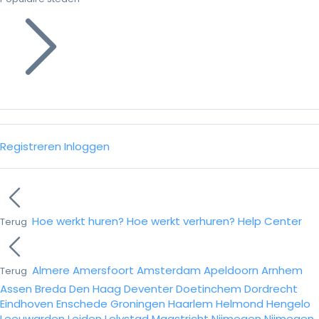
Registreren
Inloggen
Hoe werkt huren?
Hoe werkt verhuren?
Help Center
Terug
Almere
Amersfoort
Amsterdam
Apeldoorn
Arnhem
Terug
Assen
Breda
Den Haag
Deventer
Doetinchem
Dordrecht
Eindhoven
Enschede
Groningen
Haarlem
Helmond
Hengelo
Leeuwarden
Leiden
Lelystad
Maastricht
Nijmegen
Nijmegen