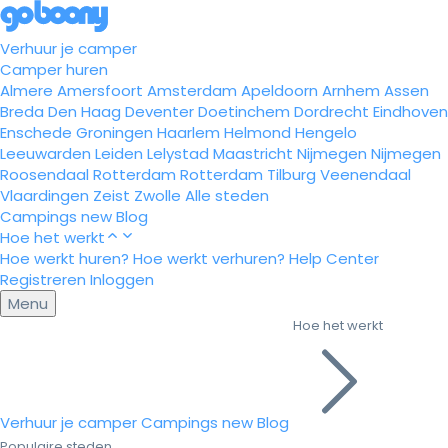
Verhuur je camper
Camper huren
Almere
Amersfoort
Amsterdam
Apeldoorn
Arnhem
Assen
Breda
Den Haag
Deventer
Doetinchem
Dordrecht
Eindhoven
Enschede
Groningen
Haarlem
Helmond
Hengelo
Leeuwarden
Leiden
Lelystad
Maastricht
Nijmegen
Nijmegen
Roosendaal
Rotterdam
Rotterdam
Tilburg
Veenendaal
Vlaardingen
Zeist
Zwolle
Alle steden
Campings
new
Blog
Hoe het werkt
Hoe werkt huren?
Hoe werkt verhuren?
Help Center
Registreren
Inloggen
Menu
Hoe het werkt
Verhuur je camper
Campings
new
Blog
Populaire steden