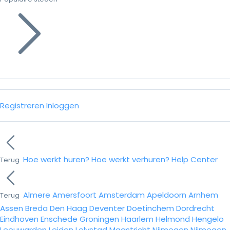
Registreren
Inloggen
Hoe werkt huren?
Hoe werkt verhuren?
Help Center
Terug
Almere
Amersfoort
Amsterdam
Apeldoorn
Arnhem
Terug
Assen
Breda
Den Haag
Deventer
Doetinchem
Dordrecht
Eindhoven
Enschede
Groningen
Haarlem
Helmond
Hengelo
Leeuwarden
Leiden
Lelystad
Maastricht
Nijmegen
Nijmegen