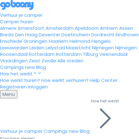
Verhuur je camper
Camper huren
Almere
Amersfoort
Amsterdam
Apeldoorn
Arnhem
Assen
Breda
Den Haag
Deventer
Doetinchem
Dordrecht
Eindhoven
Enschede
Groningen
Haarlem
Helmond
Hengelo
Leeuwarden
Leiden
Lelystad
Maastricht
Nijmegen
Nijmegen
Roosendaal
Rotterdam
Rotterdam
Tilburg
Veenendaal
Vlaardingen
Zeist
Zwolle
Alle steden
Campings
new
Blog
Hoe het werkt
Hoe werkt huren?
Hoe werkt verhuren?
Help Center
Registreren
Inloggen
Menu
Hoe het werkt
Verhuur je camper
Campings
new
Blog
Populaire steden