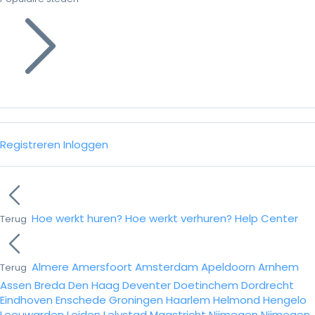
Registreren
Inloggen
Hoe werkt huren?
Hoe werkt verhuren?
Help Center
Terug
Almere
Amersfoort
Amsterdam
Apeldoorn
Arnhem
Terug
Assen
Breda
Den Haag
Deventer
Doetinchem
Dordrecht
Eindhoven
Enschede
Groningen
Haarlem
Helmond
Hengelo
Leeuwarden
Leiden
Lelystad
Maastricht
Nijmegen
Nijmegen