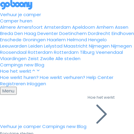
Verhuur je camper
Camper huren
Almere
Amersfoort
Amsterdam
Apeldoorn
Arnhem
Assen
Breda
Den Haag
Deventer
Doetinchem
Dordrecht
Eindhoven
Enschede
Groningen
Haarlem
Helmond
Hengelo
Leeuwarden
Leiden
Lelystad
Maastricht
Nijmegen
Nijmegen
Roosendaal
Rotterdam
Rotterdam
Tilburg
Veenendaal
Vlaardingen
Zeist
Zwolle
Alle steden
Campings
new
Blog
Hoe het werkt
Hoe werkt huren?
Hoe werkt verhuren?
Help Center
Registreren
Inloggen
Menu
Hoe het werkt
Verhuur je camper
Campings
new
Blog
Populaire steden