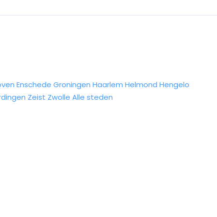
oven
Enschede
Groningen
Haarlem
Helmond
Hengelo
rdingen
Zeist
Zwolle
Alle steden