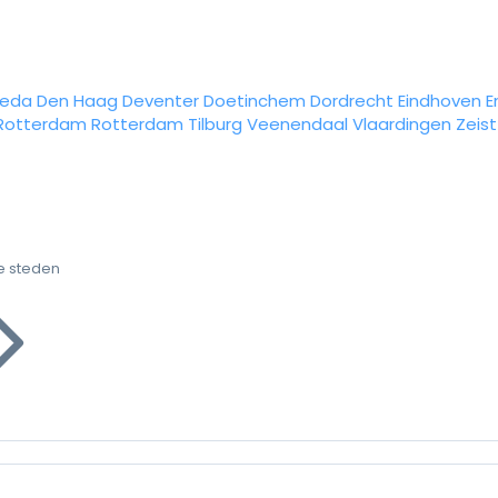
reda
Den Haag
Deventer
Doetinchem
Dordrecht
Eindhoven
E
Rotterdam
Rotterdam
Tilburg
Veenendaal
Vlaardingen
Zeist
e steden