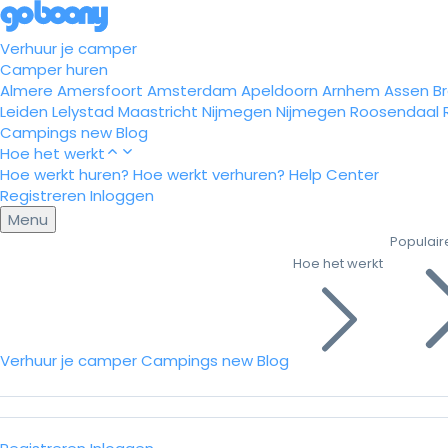
Verhuur je camper
Camper huren
Almere
Amersfoort
Amsterdam
Apeldoorn
Arnhem
Assen
B
Leiden
Lelystad
Maastricht
Nijmegen
Nijmegen
Roosendaal
Campings
new
Blog
Hoe het werkt
Hoe werkt huren?
Hoe werkt verhuren?
Help Center
Registreren
Inloggen
Menu
Populair
Hoe het werkt
Verhuur je camper
Campings
new
Blog