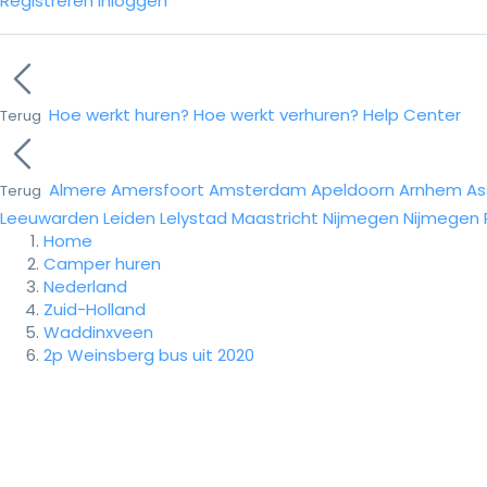
Registreren
Inloggen
Hoe werkt huren?
Hoe werkt verhuren?
Help Center
Terug
Almere
Amersfoort
Amsterdam
Apeldoorn
Arnhem
As
Terug
Leeuwarden
Leiden
Lelystad
Maastricht
Nijmegen
Nijmegen
Home
Camper huren
Nederland
Zuid-Holland
Waddinxveen
2p Weinsberg bus uit 2020